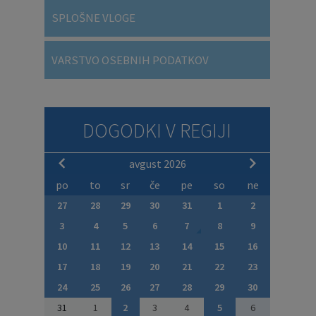
SPLOŠNE VLOGE
VARSTVO OSEBNIH PODATKOV
DOGODKI V REGIJI
avgust 2026
po
to
sr
če
pe
so
ne
27
28
29
30
31
1
2
3
4
5
6
7
8
9
10
11
12
13
14
15
16
17
18
19
20
21
22
23
24
25
26
27
28
29
30
31
1
2
3
4
5
6