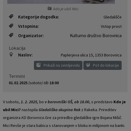
Vaški odbori
Prostorski akti občine
kdo je ubil Mici
Kategorije dogodka:
Gledališče
Naselja v občini
Predpisi in odloki
Vstopnina:
Vstop prost
Organizator:
Kulturno društvo Borovnica
Organigram
Občinski časopis
Lokacija
Varstvo osebnih podatkov
Proračun občine
Naslov:
Paplerjeva ulica 15
,
1353 Borovnica
Prikaži na zemljevidu
Pot do lokacije
Temeljni akti občine
Lokalne volitve
Termini
Strateški dokumenti
ob
01.02.2025
(sobota)
18:00
Katalog informacij javnega značaja
V soboto,
1. 2. 2025,
bo
v borovniški OŠ, ob 18.00
, s predstavo
Kdo je
ubil Mici?
nastopila
Gledališka skupina Rak
z Rakeka. Prireditev
Notranja prijava po Zakonu o zaščiti prijaviteljev
organizira
KD Borovnica
.
Gre za priredbo gledališke igre Bojana Mišič.
Zero waste občina
Mici
Revše je stara babica s stanovanjem v bloku in milijonom na banki.