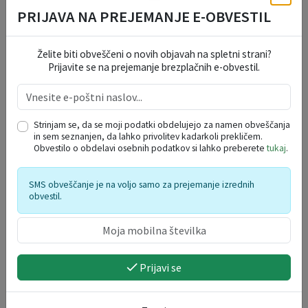
PRIJAVA NA PREJEMANJE E-OBVESTIL
Želite biti obveščeni o novih objavah na spletni strani?
Prijavite se na prejemanje brezplačnih e-obvestil.
Razstava Jože Zupin: »Maturantska povorka 1970
– spomini, ujeti v objektiv«
07. 08. 2026
Strinjam se, da se moji podatki obdelujejo za namen obveščanja
in sem seznanjen, da lahko privolitev kadarkoli prekličem.
Obvestilo o obdelavi osebnih podatkov si lahko preberete
tukaj
.
Kamnik
SMS obveščanje je na voljo samo za prejemanje izrednih
obvestil.
Prijavi se