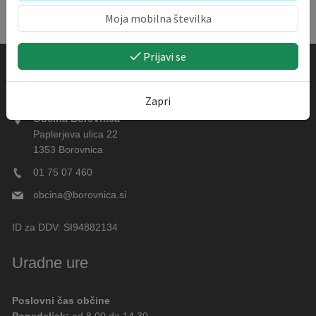
Prijavi se
Kontakt
Zapri
Občina Borovnica
Paplerjeva ulica 22
1353 Borovnica
01 75 07 460
obcina@borovnica.si
ID za DDV:
SI94882134
Uradne ure
Poslovni čas občine