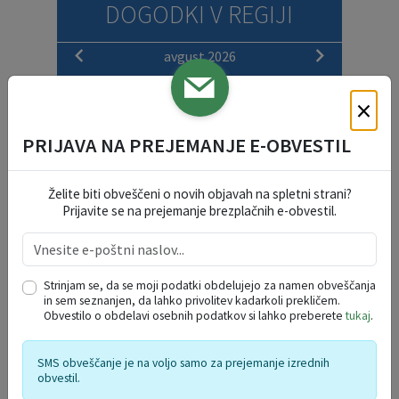
DOGODKI V REGIJI
avgust 2026
po
to
sr
če
pe
so
ne
×
27
28
29
30
31
1
2
3
4
5
6
7
8
9
PRIJAVA NA PREJEMANJE E-OBVESTIL
10
11
12
13
14
15
16
17
18
19
20
21
22
23
Želite biti obveščeni o novih objavah na spletni strani?
Prijavite se na prejemanje brezplačnih e-obvestil.
24
25
26
27
28
29
30
31
1
2
3
4
5
6
Strinjam se, da se moji podatki obdelujejo za namen obveščanja
in sem seznanjen, da lahko privolitev kadarkoli prekličem.
Obvestilo o obdelavi osebnih podatkov si lahko preberete
tukaj
.
SMS obveščanje je na voljo samo za prejemanje izrednih
obvestil.