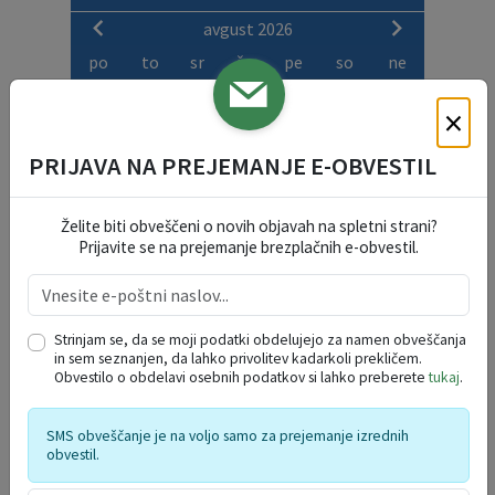
avgust 2026
po
to
sr
če
pe
so
ne
27
28
29
30
31
1
2
×
3
4
5
6
7
8
9
10
11
12
13
14
15
16
PRIJAVA NA PREJEMANJE E-OBVESTIL
17
18
19
20
21
22
23
24
25
26
27
28
29
30
Želite biti obveščeni o novih objavah na spletni strani?
Prijavite se na prejemanje brezplačnih e-obvestil.
31
1
2
3
4
5
6
Strinjam se, da se moji podatki obdelujejo za namen obveščanja
in sem seznanjen, da lahko privolitev kadarkoli prekličem.
Obvestilo o obdelavi osebnih podatkov si lahko preberete
tukaj
.
SMS obveščanje je na voljo samo za prejemanje izrednih
obvestil.