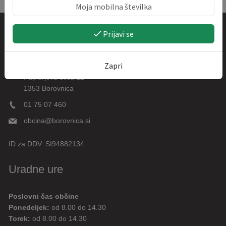
Prijavi se
Kontakt
Zapri
Občina Borovnica
Paplerjeva ulica 22
1353 Borovnica
01 75 07 460
obcina@borovnica.si
ID za DDV:
SI94882134
Uradne ure
Poslovni čas občine
Ponedeljek:
od 8.00 do 14.30
Torek:
od 8.00 do 14.30