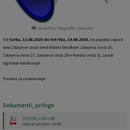
Vaški odbori
Prostorski akti občine
Naselja v občini
Predpisi in odloki
Simbolična fotografija: Obvestilo
Organigram
Občinski časopis
Od
torka, 12.08.2025 do četrtka, 14.08.2025
, bo popolna zapora
dela Zalarjeve ceste (med hišnimi številkami Zalarjeva cesta 25,
Varstvo osebnih podatkov
Proračun občine
Zalarjeva cesta 27, Zalarjeva cesta 29 in Rimska cesta 3), zaradi
izgradnje kanalizacije.
Temeljni akti občine
Lokalne volitve
Prosimo za razumevanje.
Strateški dokumenti
Katalog informacij javnega značaja
Dokumenti, priloge
Notranja prijava po Zakonu o zaščiti prijaviteljev
20250811083148
Velikost datoteke: 110 KB
Zero waste občina