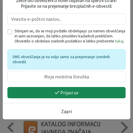
Želite biti obveščeni o novih objavah na spletni strani?
Prijavite se na prejemanje brezplačnih e-obvestil.
DOGODKI V REGIJI
avgust 2026
Strinjam se, da se moji podatki obdelujejo za namen obveščanja
po
to
sr
če
pe
so
ne
in sem seznanjen, da lahko privolitev kadarkoli prekličem.
27
28
29
30
31
1
2
Obvestilo o obdelavi osebnih podatkov si lahko preberete
tukaj
.
3
4
5
6
7
8
9
SMS obveščanje je na voljo samo za prejemanje izrednih
10
11
12
13
14
15
16
obvestil.
17
18
19
20
21
22
23
24
25
26
27
28
29
30
31
1
2
3
4
5
6
Prijavi se
Zapri