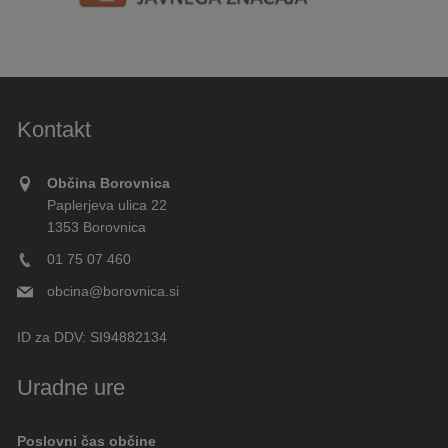
Kontakt
Občina Borovnica
Paplerjeva ulica 22
1353 Borovnica
01 75 07 460
obcina@borovnica.si
ID za DDV:
SI94882134
Uradne ure
Poslovni čas občine