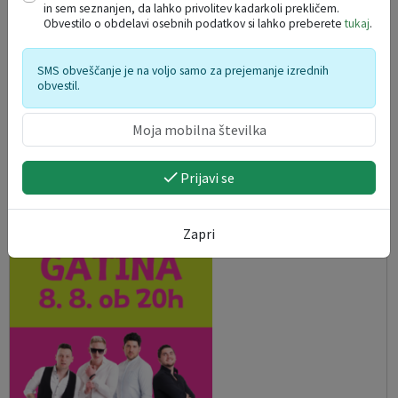
in sem seznanjen, da lahko privolitev kadarkoli prekličem.
Obvestilo o obdelavi osebnih podatkov si lahko preberete
tukaj
.
SMS obveščanje je na voljo samo za prejemanje izrednih
obvestil.
Kino pod zvezdami: Sentimental value /
Sentimentalna vrednost
Prijavi se
07. 08. 2026
Zapri
Grosuplje