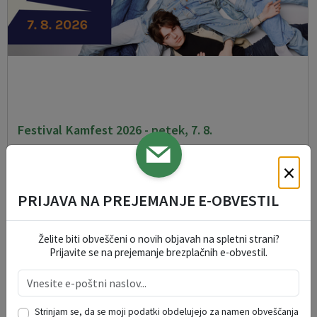
Festival Kamfest 2026 - petek, 7. 8.
07. 08. 2026
×
Kamnik
PRIJAVA NA PREJEMANJE E-OBVESTIL
Želite biti obveščeni o novih objavah na spletni strani?
Prijavite se na prejemanje brezplačnih e-obvestil.
Strinjam se, da se moji podatki obdelujejo za namen obveščanja