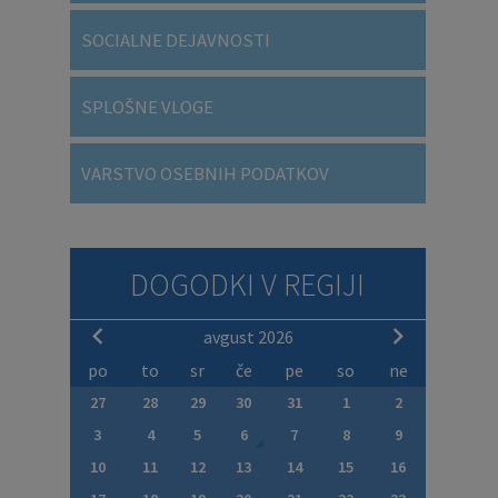
SOCIALNE DEJAVNOSTI
SPLOŠNE VLOGE
VARSTVO OSEBNIH PODATKOV
DOGODKI V REGIJI
avgust 2026
po
to
sr
če
pe
so
ne
27
28
29
30
31
1
2
3
4
5
6
7
8
9
10
11
12
13
14
15
16