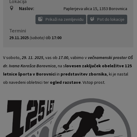
Lokacija
Naslov:
Paplerjeva ulica 15
,
1353 Borovnica
Prikaži na zemljevidu
Pot do lokacije
Termini
ob
29.11.2025
(sobota)
17:00
V soboto,
29. 11. 2025
, vas ob
17.00
, vabimo v
večnamenski prostor OŠ
dr. Ivana Korošca Borovnica
, na s
lovesen zaključek obeležitve 125
letnice športa v Borovnici
in
predstavitev zbornika
, ki je nastal
ob navedeni obletnici ter
ogled razstave
. Vstop prost.