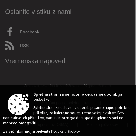
Ostanite v stiku z nami
Facebook
RSS
Vremenska napoved
Zasnova, izvedba in vzdrževanje: Sigmateh d.o.o.
Spletna stran za nemoteno delovanje uporablja
piškotke
Splošni pogoji spletne strani
|
Spletna stran za delovanje uporablja samo nujno potrebne
piškotke, za katere ne potrebujemo vaše privolitve. Brez
Center za varstvo osebnih podatkov
|
namestitve teh piškotkov, vam nemotenega dostopa do spletne strani ne
moremo omogočiti.
Izjava o dostopnosti (ZDSMA)
|
Politika piškotkov
|
Za več informacij si preberite
Politika piškotkov
.
Kazalo strani