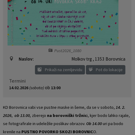
Vaški odbori
Prostorski akti občine
Naselja v občini
Predpisi in odloki
Organigram
Občinski časopis
Pust2026_1080
Varstvo osebnih podatkov
Proračun občine
Naslov:
Molkov trg
,
1353 Borovnica
Temeljni akti občine
Lokalne volitve
Prikaži na zemljevidu
Pot do lokacije
Termini
Strateški dokumenti
ob
14.02.2026
(sobota)
13:00
Katalog informacij javnega značaja
KD Borovnica vabi vse pustne maske in šeme, da se v soboto,
14. 2.
Notranja prijava po Zakonu o zaščiti prijaviteljev
2026
,
ob 13.00,
zberejo
na borovniški tržnic
i, kjer bodo lahko rajale,
se fotografirale in udeležile poslikav obrazov.
Ob 14.00
uri pa bodo
Zero waste občina
krenile na
PUSTNO POVORKO SKOZI BOROVNIC
O.