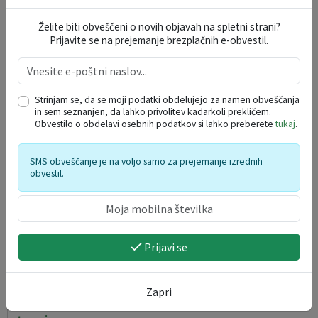
Dedee Koželj
12. 08. 2026
Želite biti obveščeni o novih objavah na spletni strani?
Prijavite se na prejemanje brezplačnih e-obvestil.
Kamnik
Strinjam se, da se moji podatki obdelujejo za namen obveščanja
in sem seznanjen, da lahko privolitev kadarkoli prekličem.
Obvestilo o obdelavi osebnih podatkov si lahko preberete
tukaj
.
SMS obveščanje je na voljo samo za prejemanje izrednih
obvestil.
Prijavi se
Zapri
VGC+ Pomoč z elektronskimi napravami – odprti