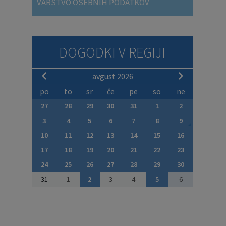
VARSTVO OSEBNIH PODATKOV
DOGODKI V REGIJI
avgust 2026
po
to
sr
če
pe
so
ne
27
28
29
30
31
1
2
3
4
5
6
7
8
9
10
11
12
13
14
15
16
17
18
19
20
21
22
23
24
25
26
27
28
29
30
31
1
2
3
4
5
6