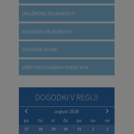
DRUŽBENE DEJAVNOSTI
SOCIALNE DEJAVNOSTI
SPLOŠNE VLOGE
VARSTVO OSEBNIH PODATKOV
DOGODKI V REGIJI
avgust 2026
po
to
sr
če
pe
so
ne
27
28
29
30
31
1
2