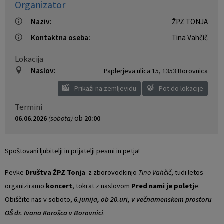
Organizator
Naziv:
ŽPZ TONJA
Kontaktna oseba:
Tina Vahčič
Lokacija
Naslov:
Paplerjeva ulica 15
,
1353 Borovnica
Prikaži na zemljevidu
Pot do lokacije
Termini
ob
06.06.2026
(sobota)
20:00
Spoštovani ljubitelji in prijatelji pesmi in petja!
Pevke
Društva ŽPZ Tonja
z zborovodkinjo
Tino Vahčič
, tudi letos
organiziramo
koncert
, tokrat z naslovom
Pred nami je poletj
e.
Obiščite nas v soboto,
6.junija, ob 20.uri, v večnamenskem prostoru
OŠ dr. Ivana Korošca v Borovnici
.