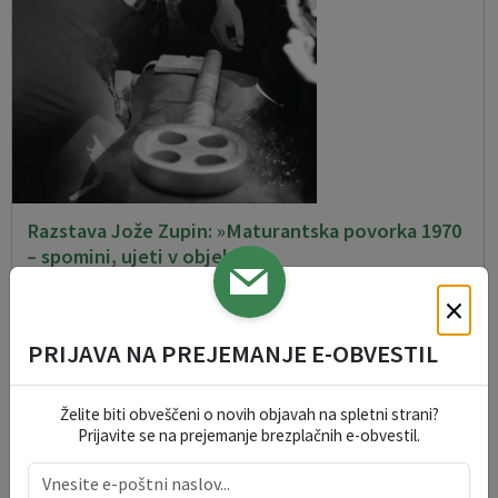
Razstava Jože Zupin: »Maturantska povorka 1970
– spomini, ujeti v objektiv«
06. 08. 2026
×
PRIJAVA NA PREJEMANJE E-OBVESTIL
Škofljica
Želite biti obveščeni o novih objavah na spletni strani?
Prijavite se na prejemanje brezplačnih e-obvestil.