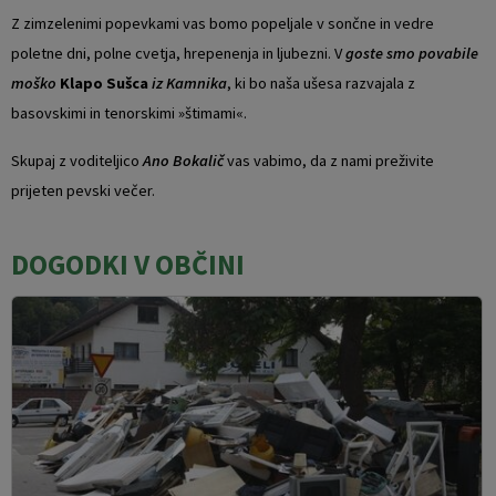
Z zimzelenimi popevkami vas bomo popeljale v sončne in vedre
poletne dni, polne cvetja, hrepenenja in ljubezni. V
goste smo povabile
moško
Klapo Sušca
iz Kamnika
, ki bo naša ušesa razvajala z
basovskimi in tenorskimi »štimami«.
Skupaj z voditeljico
Ano Bokalič
vas vabimo, da z nami preživite
prijeten pevski večer.
DOGODKI V OBČINI