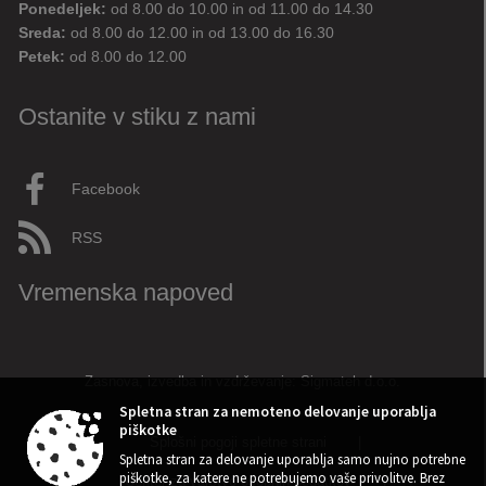
Ponedeljek:
od 8.00 do 10.00 in od 11.00 do 14.30
Sreda:
od 8.00 do 12.00 in od 13.00 do 16.30
Petek:
od 8.00 do 12.00
Ostanite v stiku z nami
Facebook
RSS
Vremenska napoved
Zasnova, izvedba in vzdrževanje: Sigmateh d.o.o.
Spletna stran za nemoteno delovanje uporablja
piškotke
Splošni pogoji spletne strani
|
Spletna stran za delovanje uporablja samo nujno potrebne
piškotke, za katere ne potrebujemo vaše privolitve. Brez
Center za varstvo osebnih podatkov
|