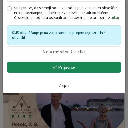
Strinjam se, da se moji podatki obdelujejo za namen obveščanja
in sem seznanjen, da lahko privolitev kadarkoli prekličem.
Obvestilo o obdelavi osebnih podatkov si lahko preberete
tukaj
.
SMS obveščanje je na voljo samo za prejemanje izrednih
obvestil.
Grajski večeri na dvorcu Lisičje – Stand-up Tin
Vodopivec in Klemen Bučan
Prijavi se
07. 08. 2026
Zapri
Kamnik