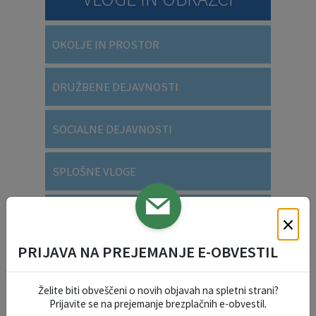
OKOLJE IN PROSTOR
DRUŽBENE DEJAVNOSTI
SOCIALNE DEJAVNOSTI
SPLOŠNE VLOGE
VARSTVO OSEBNIH PODATKOV
×
PRIJAVA NA PREJEMANJE E-OBVESTIL
DOGODKI V REGIJI
Želite biti obveščeni o novih objavah na spletni strani?
Prijavite se na prejemanje brezplačnih e-obvestil.