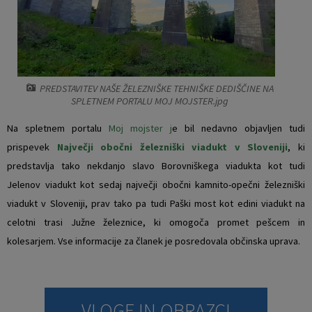
Vaški odbori
Prostorski akti občine
Naselja v občini
Predpisi in odloki
PREDSTAVITEV NAŠE ŽELEZNIŠKE TEHNIŠKE DEDIŠČINE NA
Organigram
Občinski časopis
SPLETNEM PORTALU MOJ MOJSTER.jpg
Varstvo osebnih podatkov
Proračun občine
Na spletnem portalu
Moj mojster j
e bil nedavno objavljen tudi
prispevek
Največji obočni železniški viadukt v Sloveniji
, ki
Temeljni akti občine
Lokalne volitve
predstavlja tako nekdanjo slavo Borovniškega viadukta kot tudi
Jelenov viadukt kot sedaj največji obočni kamnito-opečni železniški
Strateški dokumenti
viadukt v Sloveniji, prav tako pa tudi Paški most kot edini viadukt na
celotni trasi Južne železnice, ki omogoča promet pešcem in
Katalog informacij javnega značaja
kolesarjem. Vse informacije za članek je posredovala občinska uprava.
Notranja prijava po Zakonu o zaščiti prijaviteljev
Zero waste občina
VLOGE IN OBRAZCI