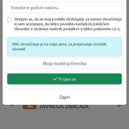
avgust 2026
po
to
sr
če
pe
so
ne
27
28
29
30
31
1
2
Strinjam se, da se moji podatki obdelujejo za namen obveščanja
in sem seznanjen, da lahko privolitev kadarkoli prekličem.
3
4
5
6
7
8
9
Obvestilo o obdelavi osebnih podatkov si lahko preberete
tukaj
.
10
11
12
13
14
15
16
17
18
19
20
21
22
23
SMS obveščanje je na voljo samo za prejemanje izrednih
obvestil.
24
25
26
27
28
29
30
31
1
2
3
4
5
6
Prijavi se
Zapri