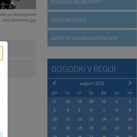
SOCIALNE DEJAVNOSTI
rke po Sloveniji tudi
SPLOŠNE VLOGE
skozi Borovnico.jpg
VARSTVO OSEBNIH PODATKOV
×
DOGODKI V REGIJI
avgust 2026
po
to
sr
če
pe
so
ne
27
28
29
30
31
1
2
3
4
5
6
7
8
9
10
11
12
13
14
15
16
17
18
19
20
21
22
23
24
25
26
27
28
29
30