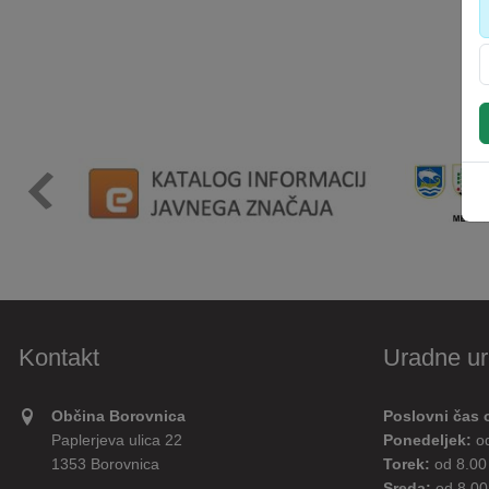
Kontakt
Uradne ur
Občina Borovnica
Poslovni čas 
Paplerjeva ulica 22
Ponedeljek:
o
1353 Borovnica
Torek:
od 8.00
Sreda:
od 8.00