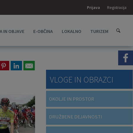
Prijava
Registracija
A IN OBJAVE
E-OBČINA
LOKALNO
TURIZEM
VLOGE IN OBRAZCI
OKOLJE IN PROSTOR
DRUŽBENE DEJAVNOSTI