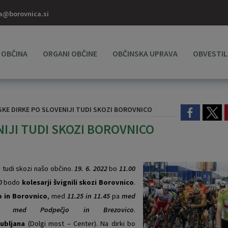
a@borovnica.si
OBČINA
ORGANI OBČINE
OBČINSKA UPRAVA
OBVESTIL
SKE DIRKE PO SLOVENIJI TUDI SKOZI BOROVNICO
NIJI TUDI SKOZI BOROVNICO
 tudi skozi našo občino.
19. 6. 2022
bo
11.00
0
bodo
kolesarji švignili skozi Borovnico
.
 in Borovnico
, med
11.25 in 11.45
pa
med
med Podpečjo in Brezovico
.
jubljana
(Dolgi most – Center). Na dirki bo