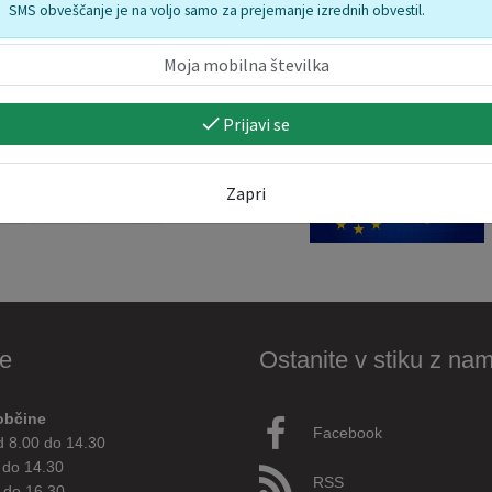
SMS obveščanje je na voljo samo za prejemanje izrednih obvestil.
Prijavi se
Zapri
e
Ostanite v stiku z nam
občine
Facebook
d 8.00 do 14.30
 do 14.30
RSS
 do 16.30