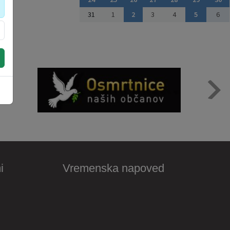
31
1
2
3
4
5
6
i
Vremenska napoved