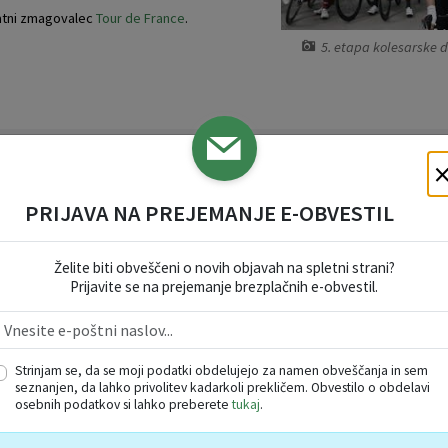
atni zmagovalec
Tour de France
.
5. etapa kolesarske di
PRIJAVA NA PREJEMANJE E-OBVESTIL
Želite biti obveščeni o novih objavah na spletni strani?
Prijavite se na prejemanje brezplačnih e-obvestil.
Strinjam se, da se moji podatki obdelujejo za namen obveščanja in sem
seznanjen, da lahko privolitev kadarkoli prekličem. Obvestilo o obdelavi
osebnih podatkov si lahko preberete
tukaj
.