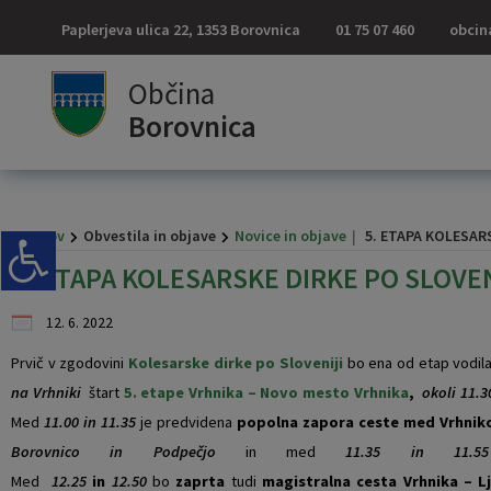
Paplerjeva ulica 22, 1353 Borovnica
01 75 07 460
obcin
Za pričetek iskanja kliknite na puščico >
OBVESTILA IN OBJAVE
OBČINSKA UPRAVA
ORGANI OBČINE
OBČINSKI SVET
E-OBČINA
LOKALNO
TURIZEM
OBČINA
Občina
Borovnica
Vizitka občine
Župan občine
Naloge in pristojnosti
Naloge in pristojnosti
Novice in objave
Vloge in obrazci
Pomembne številke
Znamenitosti
Kontaktni obrazec
Podžupan občine
Člani občinskega sveta
Imenik zaposlenih
Varuhov kotiček
Pobude občanov
Javni zavodi
Gostinstvo
Domov
Obvestila in objave
Novice in objave
5. ETAPA KOLESAR
Predstavitev občine
OBČINSKI SVET
Seje občinskega sveta
Uradne ure - delovni čas
Koledar dogodkov
Vprašajte občino
Društva in združenja
Prenočišča
5. ETAPA KOLESARSKE DIRKE PO SLOVE
Grb in zastava
Nadzorni odbor
Delovna telesa
Pooblaščeni za odločanje
Zapore cest
E-obveščanje občanov
Gosp. javne službe
Izleti in poti
12. 6. 2022
Občinski praznik
Občinska volilna komisija
Lokalni utrip - novice
Znani Borovničani
Pridelovalci borovnic
Prvič v zgodovini
Kolesarske dirke po Sloveniji
bo ena od etap vodila
na Vrhniki
štart
5. etape Vrhnika – Novo mesto Vrhnika
,
okoli 11.3
Občinski nagrajenci
Civilna zaščita
Javni razpisi in objave
Koristne povezave
Med
11.00 in 11.35
je predvidena
popolna zapora ceste med Vrhniko
Borovnico in Podpečjo
in med
11.35 in 11.55
Fotogalerija
Svet za preventivo in vzgojo v cestnem prometu
Projekti in investicije
Merilnik hitrosti
Med
12.25
in
12.50
bo
zaprta
tudi
magistralna cesta Vrhnika – L