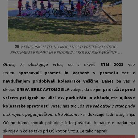
Vaški odbori
Prostorski akti občine
Naselja v občini
Predpisi in odloki
Organigram
Občinski časopis
V EVROPSKEM TEDNU MOBILNOSTI VRTČEVSKI OTROCI
SPOZNAVALI PROMET IN PRIDOBIVALI KOLESARSKE VEŠČINE.…
Varstvo osebnih podatkov
Proračun občine
Otroci, ki obiskujejo vrtec
, so v okviru
ETM 2021
vse
Temeljni akti občine
Lokalne volitve
teden
spoznavali promet in varnost v prometu ter z
navdušenjem pridobivali kolesarske veščine
. Danes pa vas v
Strateški dokumenti
sklopu
DNEVA BREZ AVTOMOBILA
vabijo, da se jim
pridružite pred
vrtcem pri igrah na ulici oz. parkirišču in občudujete njihove
Katalog informacij javnega značaja
kolesarske spretnost
i. Veseli nas tudi, da
vse več otrok v vrtec pride
s skirojem, poganjavčkom ali kolesom
,
kar dokazuje tudi fotografija.
Notranja prijava po Zakonu o zaščiti prijaviteljev
Očitno bomo morali prihodnje leto povečati kapacitete parkiranja
skirojev in koles tako pri OŠ kot pri vrtcu.
Le tako naprej!
Zero waste občina