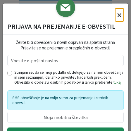
DRUŽBENE DEJAVNOSTI
×
PRIJAVA NA PREJEMANJE E-OBVESTIL
SOCIALNE DEJAVNOSTI
Želite biti obveščeni o novih objavah na spletni strani?
SPLOŠNE VLOGE
Prijavite se na prejemanje brezplačnih e-obvestil.
VARSTVO OSEBNIH PODATKOV
Strinjam se, da se moji podatki obdelujejo za namen obveščanja
in sem seznanjen, da lahko privolitev kadarkoli prekličem.
Obvestilo o obdelavi osebnih podatkov si lahko preberete
tukaj
.
DOGODKI V REGIJI
SMS obveščanje je na voljo samo za prejemanje izrednih
obvestil.
avgust 2026
po
to
sr
če
pe
so
ne
27
28
29
30
31
1
2