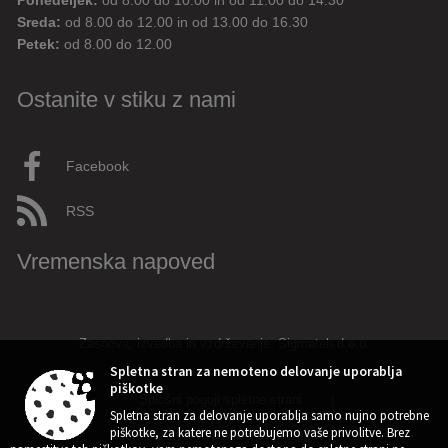
Ponedeljek:
od 8.00 do 10.00 in od 11.00 do 14.30
Sreda:
od 8.00 do 12.00 in od 13.00 do 16.30
Petek:
od 8.00 do 12.00
Ostanite v stiku z nami
Facebook
RSS
Vremenska napoved
Zasnova, izvedba in vzdrževanje: Sigmateh d.o.o.
Spletna stran za nemoteno delovanje uporablja
piškotke
Splošni pogoji spletne strani
|
Spletna stran za delovanje uporablja samo nujno potrebne
piškotke, za katere ne potrebujemo vaše privolitve. Brez
Center za varstvo osebnih podatkov
|