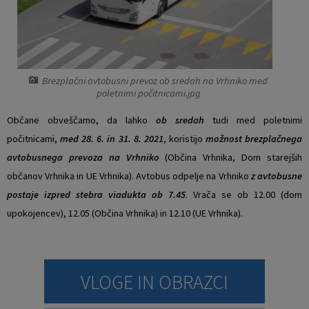
Vaški odbori
Prostorski akti občine
Naselja v občini
Predpisi in odloki
Brezplačni avtobusni prevoz ob sredah na Vrhniko med
Organigram
Občinski časopis
poletnimi počitnicami.jpg
Občane obveščamo, da lahko
ob sredah
tudi med poletnimi
Varstvo osebnih podatkov
Proračun občine
počitnicami,
med 28. 6. in 31. 8. 2021
, koristijo
možnost brezplačnega
avtobusnega prevoza na Vrhniko
(Občina Vrhnika, Dom starejših
Temeljni akti občine
Lokalne volitve
občanov Vrhnika in UE Vrhnika). Avtobus odpelje na Vrhniko
z avtobusne
Strateški dokumenti
postaje izpred stebra viadukta ob 7.45
. Vrača se ob 12.00 (dom
upokojencev), 12.05 (Občina Vrhnika) in 12.10 (UE Vrhnika).
Katalog informacij javnega značaja
Notranja prijava po Zakonu o zaščiti prijaviteljev
VLOGE IN OBRAZCI
Zero waste občina