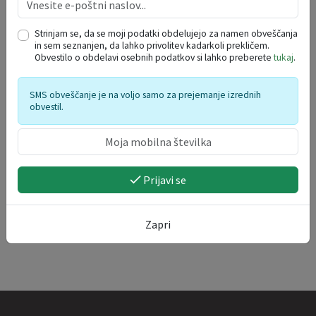
27
28
29
30
31
1
2
Strinjam se, da se moji podatki obdelujejo za namen obveščanja
3
4
5
6
7
8
9
in sem seznanjen, da lahko privolitev kadarkoli prekličem.
10
11
12
13
14
15
16
Obvestilo o obdelavi osebnih podatkov si lahko preberete
tukaj
.
17
18
19
20
21
22
23
SMS obveščanje je na voljo samo za prejemanje izrednih
24
25
26
27
28
29
30
obvestil.
31
1
2
3
4
5
6
Prijavi se
Zapri