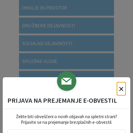
OKOLJE IN PROSTOR
DRUŽBENE DEJAVNOSTI
SOCIALNE DEJAVNOSTI
SPLOŠNE VLOGE
VARSTVO OSEBNIH PODATKOV
×
PRIJAVA NA PREJEMANJE E-OBVESTIL
DOGODKI V REGIJI
Želite biti obveščeni o novih objavah na spletni strani?
Prijavite se na prejemanje brezplačnih e-obvestil.
avgust 2026
po
to
sr
če
pe
so
ne