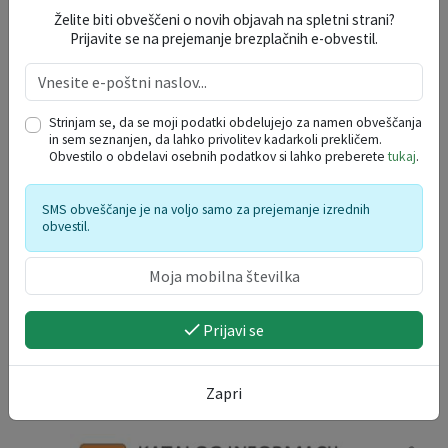
Želite biti obveščeni o novih objavah na spletni strani?
Prijavite se na prejemanje brezplačnih e-obvestil.
DOGODKI V REGIJI
avgust 2026
Strinjam se, da se moji podatki obdelujejo za namen obveščanja
in sem seznanjen, da lahko privolitev kadarkoli prekličem.
po
to
sr
če
pe
so
ne
Obvestilo o obdelavi osebnih podatkov si lahko preberete
tukaj
.
27
28
29
30
31
1
2
3
4
5
6
7
8
9
SMS obveščanje je na voljo samo za prejemanje izrednih
obvestil.
10
11
12
13
14
15
16
17
18
19
20
21
22
23
24
25
26
27
28
29
30
31
1
2
3
4
5
6
Prijavi se
Zapri