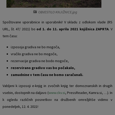
Vaški odbori
Prostorski akti občine
OBVESTILO KNJIŽNICE.jpg
Naselja v občini
Predpisi in odloki
Spoštovane uporabnice in uporabniki! V skladu z odlokom vlade (RS
URL, št. 47/ 2021) bo
od 1. do 11. aprila 2021 knjižnica ZAPRTA
. V
Organigram
Občinski časopis
tem času:
Varstvo osebnih podatkov
Proračun občine
izposoja gradiva ne bo mogoča,
vračilo gradiva ne bo mogoče,
Temeljni akti občine
Lokalne volitve
rezervacije gradiva ne bodo mogoče,
rezervirano gradivo vas bo počakalo,
Strateški dokumenti
zamudnine v tem času ne bomo zaračunali.
Katalog informacij javnega značaja
Vabljeni k izposoji e-knjig in zvočnih knjig ter domoznanskih in drugih
vsebin, dostopnih na daljavo (
www.ckv.si
, PressReader, Kamra.si, …). In
Notranja prijava po Zakonu o zaščiti prijaviteljev
k ogledu različnih posnetkov na družbenih omrežjihSe vidimo v
ponedeljek, 12. 4. 2021!
Zero waste občina