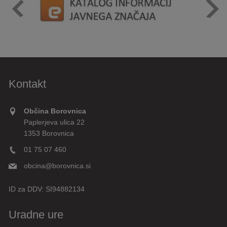
Kontakt
Občina Borovnica
Paplerjeva ulica 22
1353 Borovnica
01 75 07 460
obcina@borovnica.si
ID za DDV:
SI94882134
Uradne ure