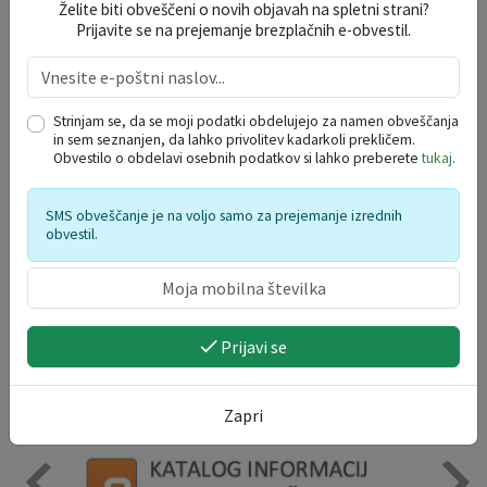
Želite biti obveščeni o novih objavah na spletni strani?
Prijavite se na prejemanje brezplačnih e-obvestil.
DOGODKI V REGIJI
avgust 2026
Strinjam se, da se moji podatki obdelujejo za namen obveščanja
po
to
sr
če
pe
so
ne
in sem seznanjen, da lahko privolitev kadarkoli prekličem.
Obvestilo o obdelavi osebnih podatkov si lahko preberete
tukaj
.
27
28
29
30
31
1
2
3
4
5
6
7
8
9
SMS obveščanje je na voljo samo za prejemanje izrednih
10
11
12
13
14
15
16
obvestil.
17
18
19
20
21
22
23
24
25
26
27
28
29
30
31
1
2
3
4
5
6
Prijavi se
Zapri