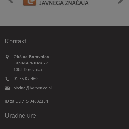
Kontakt
Občina Borovnica
Paplerjeva ulica 22
1353 Borovnica
01 75 07 460
obcina@borovnica.si
ID za DDV:
SI94882134
Uradne ure