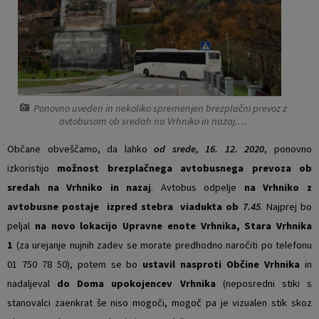
Vaški odbori
Prostorski akti občine
Naselja v občini
Predpisi in odloki
Organigram
Občinski časopis
Ponovno uveden in nekoliko spremenjen brezplačni prevoz z
avtobusom ob sredah na Vrhniko in nazaj.…
Varstvo osebnih podatkov
Proračun občine
Občane obveščamo, da lahko
od srede, 16. 12. 2020
, ponovno
Temeljni akti občine
Lokalne volitve
izkoristijo
možnost brezplačnega avtobusnega prevoza ob
sredah na Vrhniko in nazaj
. Avtobus odpelje
na Vrhniko z
Strateški dokumenti
avtobusne postaje izpred stebra viadukta ob
7.45
. Najprej bo
peljal
na novo lokacijo Upravne enote Vrhnika, Stara Vrhnika
Katalog informacij javnega značaja
1
(za urejanje nujnih zadev se morate predhodno naročiti po telefonu
01 750 78 50), potem se bo
ustavil nasproti Občine Vrhnika
in
Notranja prijava po Zakonu o zaščiti prijaviteljev
nadaljeval
do Doma upokojencev Vrhnika
(neposredni stiki s
stanovalci zaenkrat še niso mogoči, mogoč pa je vizualen stik skoz
Zero waste občina