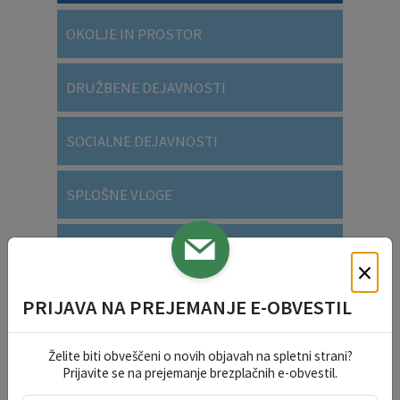
OKOLJE IN PROSTOR
DRUŽBENE DEJAVNOSTI
SOCIALNE DEJAVNOSTI
SPLOŠNE VLOGE
VARSTVO OSEBNIH PODATKOV
×
PRIJAVA NA PREJEMANJE E-OBVESTIL
DOGODKI V REGIJI
Želite biti obveščeni o novih objavah na spletni strani?
Prijavite se na prejemanje brezplačnih e-obvestil.
avgust 2026