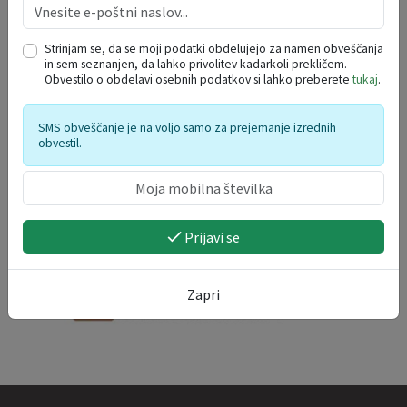
po
to
sr
če
pe
so
ne
27
28
29
30
31
1
2
Strinjam se, da se moji podatki obdelujejo za namen obveščanja
3
4
5
6
7
8
9
in sem seznanjen, da lahko privolitev kadarkoli prekličem.
Obvestilo o obdelavi osebnih podatkov si lahko preberete
tukaj
.
10
11
12
13
14
15
16
17
18
19
20
21
22
23
SMS obveščanje je na voljo samo za prejemanje izrednih
24
25
26
27
28
29
30
obvestil.
31
1
2
3
4
5
6
Prijavi se
Zapri