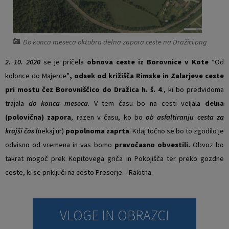
Vaški odbori
Prostorski akti občine
Naselja v občini
Predpisi in odloki
Do konca meseca oktobra delna zapora ceste na Dražici.png
2. 10. 2020
se je pričela
obnova ceste iz Borovnice v Kote
“Od
Organigram
Občinski časopis
kolonce do Majerce”
, odsek od križišča Rimske in Zalarjeve ceste
pri mostu čez Borovniščico do Dražica h. š. 4
., ki bo predvidoma
Varstvo osebnih podatkov
Proračun občine
trajala
do konca meseca
. V tem času bo na cesti veljala
delna
Temeljni akti občine
Lokalne volitve
(polovična) zapora
, razen v času, ko bo
ob asfaltiranju cesta za
krajši čas
(nekaj ur)
popolnoma zaprta
. Kdaj točno se bo to zgodilo je
Strateški dokumenti
odvisno od vremena in vas bomo
pravočasno obvestili.
Obvoz bo
takrat mogoč prek Kopitovega griča in Pokojišča ter preko gozdne
Katalog informacij javnega značaja
ceste, ki se priključi na cesto Preserje – Rakitna.
Notranja prijava po Zakonu o zaščiti prijaviteljev
VLOGE IN OBRAZCI
Zero waste občina