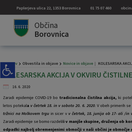
Paplerjeva ulica 22, 1353 Borovnica
01 75 07 460
obcin
Za pričetek iskanja kliknite na puščico >
OBVESTILA IN OBJAVE
OBČINSKA UPRAVA
ORGANI OBČINE
OBČINSKI SVET
E-OBČINA
LOKALNO
TURIZEM
OBČINA
Občina
Borovnica
Vizitka občine
Župan občine
Naloge in pristojnosti
Naloge in pristojnosti
Novice in objave
Vloge in obrazci
Pomembne številke
Znamenitosti
Kontaktni obrazec
Podžupan občine
Člani občinskega sveta
Imenik zaposlenih
Varuhov kotiček
Pobude občanov
Javni zavodi
Gostinstvo
Domov
Obvestila in objave
Novice in objave
KOLESARSKA AKCIJ
Predstavitev občine
OBČINSKI SVET
Seje občinskega sveta
Uradne ure - delovni čas
Koledar dogodkov
Vprašajte občino
Društva in združenja
Prenočišča
KOLESARSKA AKCIJA V OKVIRU ČISTILNE
Grb in zastava
Nadzorni odbor
Delovna telesa
Pooblaščeni za odločanje
Zapore cest
E-obveščanje občanov
Gosp. javne službe
Izleti in poti
16. 6. 2020
Občinski praznik
Občinska volilna komisija
Lokalni utrip - novice
Znani Borovničani
Pridelovalci borovnic
Zaradi epidemije COVID-19 bo
tradicionalna čistilna akcija,
ki pote
letos potekal
a
v četrtek 18. in v soboto 20. 6. 2020
. V obeh primerih s
Občinski nagrajenci
Civilna zaščita
Javni razpisi in objave
Koristne povezave
tržnici na Molkovem trgu
in sicer v
v četrtek, 18. junija ob 17- ali /in
Zaradi epidemije se bomo razdelil
i v manjše skupine, druženja ob ko
Fotogalerija
Svet za preventivo in vzgojo v cestnem prometu
Projekti in investicije
Merilnik hitrosti
odpadki najbolj obremenjenimi območji v naši občini je območje 