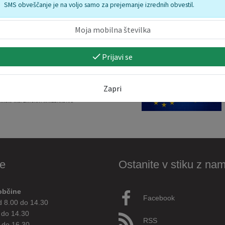
SMS obveščanje je na voljo samo za prejemanje izrednih obvestil.
Prijavi se
Zapri
e
Ostanite v stiku z nam
občine
Facebook
d 8.00 do 14.30
 do 14.30
RSS
 do 16.30