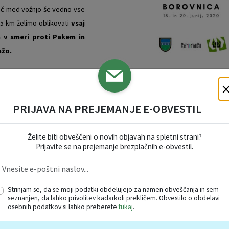
pijač med vožnjo še vedno vse
5 km želimo oblikovati
vsaj
a v smeri proti Pakem in
ažo.
Kolesarska akcija v okvir
, na katerih naj bo tudi kakšna
kov tako v smislu prometne varnosti kot tudi glede preprečevanja okužb s
nje odpadkov dobili na zbornem mestu.
PRIJAVA NA PREJEMANJE E-OBVESTIL
o – staro za noro” letošnjo čistilno akcijo organizira zavod Triniti. Več in
Želite biti obveščeni o novih objavah na spletni strani?
Prijavite se na prejemanje brezplačnih e-obvestil.
Strinjam se, da se moji podatki obdelujejo za namen obveščanja in sem
seznanjen, da lahko privolitev kadarkoli prekličem. Obvestilo o obdelavi
osebnih podatkov si lahko preberete
tukaj
.