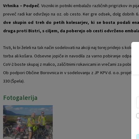
Vrhnika – Podpeč
. Vozniki in potniki embalažo različnih prigrizkov in 
Vaški odbori
Prostorski akti občine
preveč radi kar odvržejo na oz. ob cesto. Ker gre odsek, dolg dobrih 6.
dve skupin od treh do petih kolesarjev, ki se bosta podali en
Naselja v občini
Predpisi in odloki
druga proti Bistri, s ciljem, da poberejo ob cesti odvrženo embal
Organigram
Občinski časopis
Tisti, ki bi želeli na tak način sodelovati na akciji naj torej pridejo s kolesi
Varstvo osebnih podatkov
Proračun občine
torba ali košara. Odsevne jopiče in navodila za varno pobiranje odpad
CoV-2 boste skupaj z malico, zaščitnimi rokavicami in vrečami za pobira
Temeljni akti občine
Lokalne volitve
Ob podpori Občine Borovnica in v sodelovanju z JP KPV d. o.o. projekt “Dep
330 (Špela).
Strateški dokumenti
Fotogalerija
Katalog informacij javnega značaja
Notranja prijava po Zakonu o zaščiti prijaviteljev
Zero waste občina