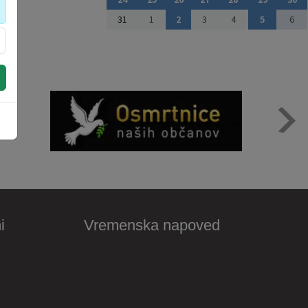
31
1
2
3
4
5
6
i
Vremenska napoved