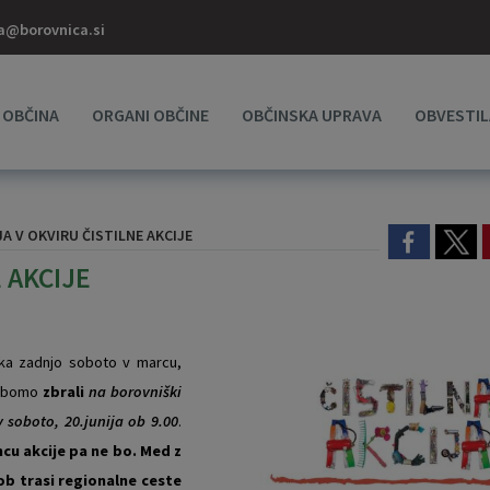
a@borovnica.si
OBČINA
ORGANI OBČINE
OBČINSKA UPRAVA
OBVESTIL
A V OKVIRU ČISTILNE AKCIJE
 AKCIJE
ka zadnjo soboto v marcu,
e bomo
zbrali
na borovniški
 v soboto, 20.junija ob 9.00
.
ncu akcije pa ne bo.
Med z
ob trasi regionalne ceste