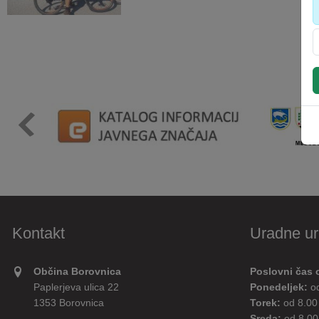
Kontakt
Uradne ur
Občina Borovnica
Poslovni čas 
Paplerjeva ulica 22
Ponedeljek:
o
1353 Borovnica
Torek:
od 8.00
Sreda:
od 8.00