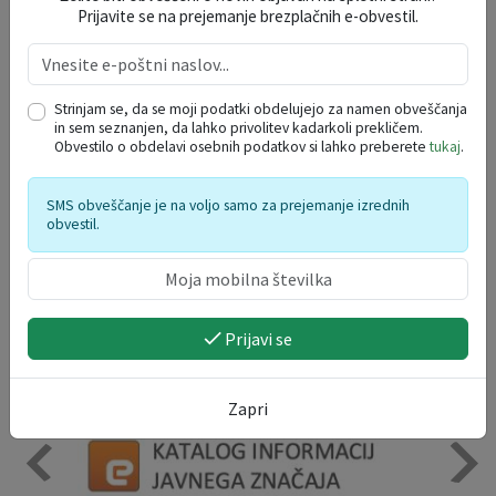
DOGODKI V REGIJI
Prijavite se na prejemanje brezplačnih e-obvestil.
avgust 2026
po
to
sr
če
pe
so
ne
Strinjam se, da se moji podatki obdelujejo za namen obveščanja
in sem seznanjen, da lahko privolitev kadarkoli prekličem.
27
28
29
30
31
1
2
Obvestilo o obdelavi osebnih podatkov si lahko preberete
tukaj
.
3
4
5
6
7
8
9
10
11
12
13
14
15
16
SMS obveščanje je na voljo samo za prejemanje izrednih
obvestil.
17
18
19
20
21
22
23
24
25
26
27
28
29
30
31
1
2
3
4
5
6
Prijavi se
Zapri