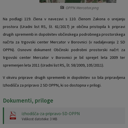
OPPN Mercator.png
Vaški odbori
Prostorski akti občine
Na podlagi 119. člena v navezavi s 110. členom Zakona o urejanju
Naselja v občini
Predpisi in odloki
prostora (Uradni list RS, št. 61/2017) je občina pristopila k pripravi
drugih sprememb in dopolnitev občinskega podrobnega prostorskega
Organigram
Občinski časopis
načrta za trgovski center Mercator v Borovnici (v nadaljevanju 2 SD
OPPN). Osnovni dokument Občinski podrobni prostorski načrt za
Varstvo osebnih podatkov
Proračun občine
trgovski center Mercator v Borovnici je bil sprejet leta 2009 ter
Temeljni akti občine
Lokalne volitve
spremenjen leta 2011 (Uradni list RS, št. 58/2009, 105/2011).
V okviru priprave drugih sprememb in dopolnitev so bila pripravljena
Strateški dokumenti
Izhodišča za pripravo 2 SD OPPN, ki so dostopna v prilogi.
Katalog informacij javnega značaja
Dokumenti, priloge
Notranja prijava po Zakonu o zaščiti prijaviteljev
izhodišča-za-pripravo-SD-OPPN
Velikost datoteke: 3 MB
Zero waste občina