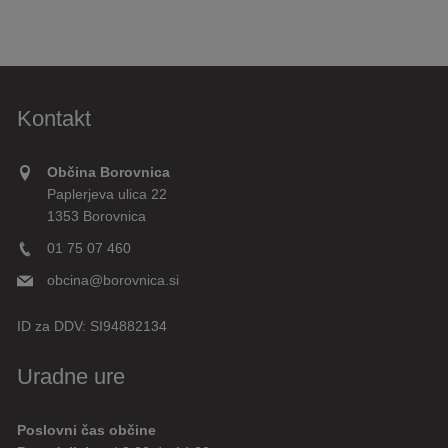
Kontakt
Občina Borovnica
Paplerjeva ulica 22
1353 Borovnica
01 75 07 460
obcina@borovnica.si
ID za DDV:
SI94882134
Uradne ure
Poslovni čas občine