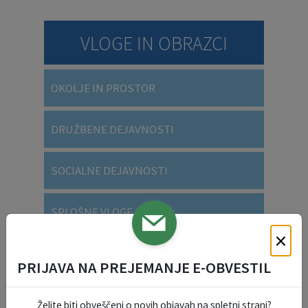
VLOGE IN OBRAZCI
OKOLJE IN PROSTOR
DRUŽBENE DEJAVNOSTI
SOCIALNE DEJAVNOSTI
SPLOŠNE VLOGE
×
VARSTVO OSEBNIH PODATKOV
PRIJAVA NA PREJEMANJE E-OBVESTIL
Želite biti obveščeni o novih objavah na spletni strani?