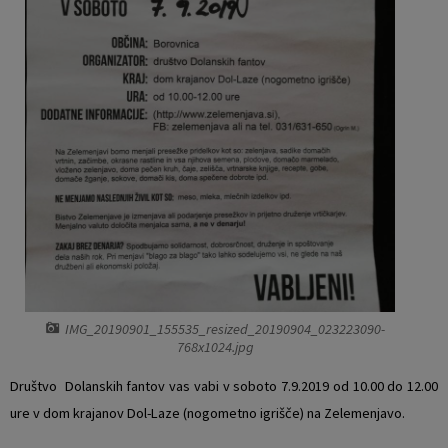
Vaški odbori
Prostorski akti občine
Naselja v občini
Predpisi in odloki
Organigram
Občinski časopis
Varstvo osebnih podatkov
Proračun občine
Temeljni akti občine
Lokalne volitve
Strateški dokumenti
Katalog informacij javnega značaja
IMG_20190901_155535_resized_20190904_023223090-
768x1024.jpg
Notranja prijava po Zakonu o zaščiti prijaviteljev
Društvo Dolanskih fantov vas vabi v soboto 7.9.2019 od 10.00 do 12.00
ure v dom krajanov Dol-Laze (nogometno igrišče) na Zelemenjavo.
Zero waste občina