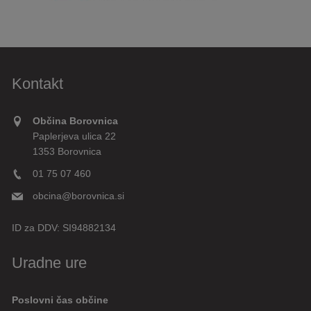
Kontakt
Občina Borovnica
Paplerjeva ulica 22
1353 Borovnica
01 75 07 460
obcina@borovnica.si
ID za DDV:
SI94882134
Uradne ure
Poslovni čas občine