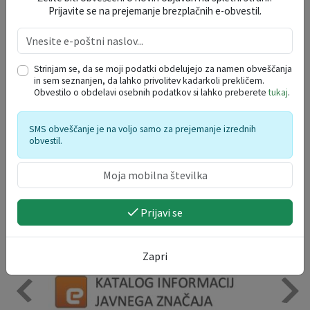
DOGODKI V REGIJI
Prijavite se na prejemanje brezplačnih e-obvestil.
avgust 2026
po
to
sr
če
pe
so
ne
Strinjam se, da se moji podatki obdelujejo za namen obveščanja
in sem seznanjen, da lahko privolitev kadarkoli prekličem.
27
28
29
30
31
1
2
Obvestilo o obdelavi osebnih podatkov si lahko preberete
tukaj
.
3
4
5
6
7
8
9
10
11
12
13
14
15
16
SMS obveščanje je na voljo samo za prejemanje izrednih
obvestil.
17
18
19
20
21
22
23
24
25
26
27
28
29
30
31
1
2
3
4
5
6
Prijavi se
Zapri