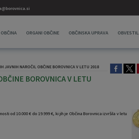
a@borovnica.si
OBČINA
ORGANI OBČINE
OBČINSKA UPRAVA
OBVESTIL
H JAVNIH NAROČIL OBČINE BOROVNICA V LETU 2018
OBČINE BOROVNICA V LETU
sti od 10.000 € do 19.999 €, ki jih je Občina Borovnica izvršila v letu