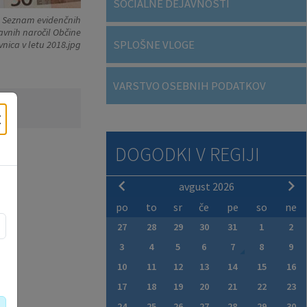
SOCIALNE DEJAVNOSTI
Seznam evidenčnih
avnih naročil Občine
SPLOŠNE VLOGE
vnica v letu 2018.jpg
VARSTVO OSEBNIH PODATKOV
×
DOGODKI V REGIJI
avgust 2026
po
to
sr
če
pe
so
ne
27
28
29
30
31
1
2
3
4
5
6
7
8
9
10
11
12
13
14
15
16
17
18
19
20
21
22
23
24
25
26
27
28
29
30