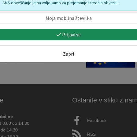
SMS obveščanje je na voljo samo za prejemanje izrednih obvestil.
Prijavi se
Zapri
e
Ostanite v stiku z nam
občine
Facebook
d 8.00 do 14.30
 do 14.30
RSS
 do 16.30