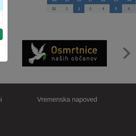
31
1
2
3
4
5
6
i
Vremenska napoved