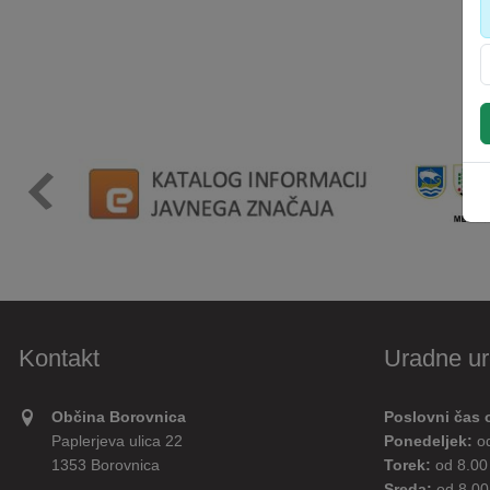
Kontakt
Uradne ur
Občina Borovnica
Poslovni čas 
Paplerjeva ulica 22
Ponedeljek:
o
1353 Borovnica
Torek:
od 8.00
Sreda:
od 8.00