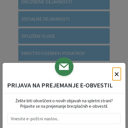
DRUŽBENE DEJAVNOSTI
SOCIALNE DEJAVNOSTI
SPLOŠNE VLOGE
VARSTVO OSEBNIH PODATKOV
×
DOGODKI V REGIJI
PRIJAVA NA PREJEMANJE E-OBVESTIL
avgust 2026
Želite biti obveščeni o novih objavah na spletni strani?
po
to
sr
če
pe
so
ne
Prijavite se na prejemanje brezplačnih e-obvestil.
27
28
29
30
31
1
2
3
4
5
6
7
8
9