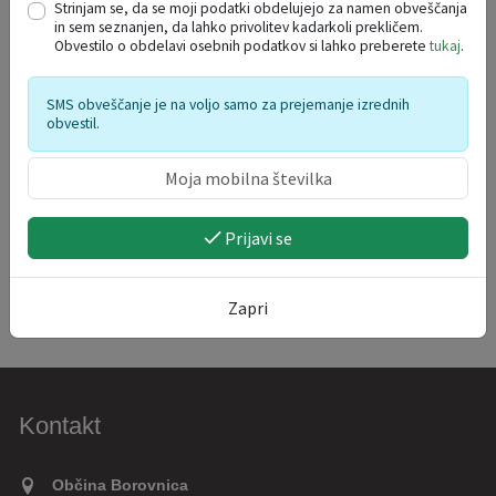
10
11
12
13
14
15
16
Strinjam se, da se moji podatki obdelujejo za namen obveščanja
in sem seznanjen, da lahko privolitev kadarkoli prekličem.
17
18
19
20
21
22
23
Obvestilo o obdelavi osebnih podatkov si lahko preberete
tukaj
.
24
25
26
27
28
29
30
31
1
2
3
4
5
6
SMS obveščanje je na voljo samo za prejemanje izrednih
obvestil.
Prijavi se
Zapri
Kontakt
Občina Borovnica