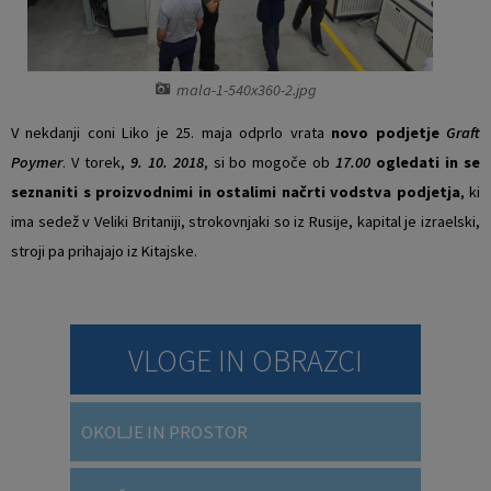
Vaški odbori
Prostorski akti občine
Naselja v občini
Predpisi in odloki
mala-1-540x360-2.jpg
V nekdanji coni Liko je 25. maja odprlo vrata
novo podjetje
Graft
Organigram
Občinski časopis
Poymer
. V torek,
9. 10. 2018
, si bo mogoče ob
17.00
ogledati in se
seznaniti s proizvodnimi in ostalimi načrti vodstva podjetja
, ki
Varstvo osebnih podatkov
Proračun občine
ima sedež v Veliki Britaniji, strokovnjaki so iz Rusije, kapital je izraelski,
Temeljni akti občine
Lokalne volitve
stroji pa prihajajo iz Kitajske.
Strateški dokumenti
VLOGE IN OBRAZCI
Katalog informacij javnega značaja
Notranja prijava po Zakonu o zaščiti prijaviteljev
OKOLJE IN PROSTOR
Zero waste občina