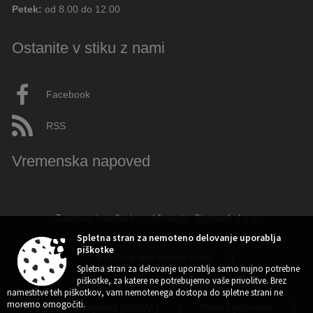
Petek:
od 8.00 do 12.00
Ostanite v stiku z nami
Facebook
RSS
Vremenska napoved
Zasnova, izvedba in vzdrževanje: Sigmateh d.o.o.
Spletna stran za nemoteno delovanje uporablja
piškotke
Splošni pogoji spletne strani
|
Spletna stran za delovanje uporablja samo nujno potrebne
piškotke, za katere ne potrebujemo vaše privolitve. Brez
Center za varstvo osebnih podatkov
|
namestitve teh piškotkov, vam nemotenega dostopa do spletne strani ne
moremo omogočiti.
Izjava o dostopnosti (ZDSMA)
|
Politika piškotkov
|