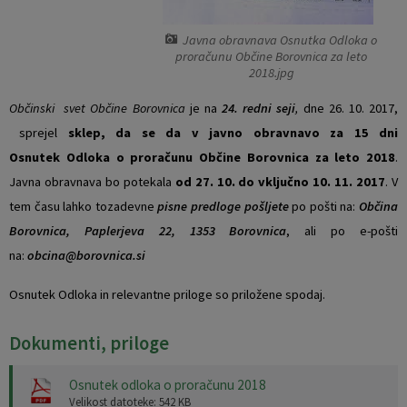
Vaški odbori
Prostorski akti občine
Javna obravnava Osnutka Odloka o
proračunu Občine Borovnica za leto
Naselja v občini
Predpisi in odloki
2018.jpg
Občinski svet Občine Borovnica
je na
24. redni seji
,
dne 26. 10. 2017,
Organigram
Občinski časopis
sprejel
sklep, da se da v javno obravnavo za 15 dni
Osnutek Odloka o proračunu Občine Borovnica za leto 2018
.
Varstvo osebnih podatkov
Proračun občine
Javna obravnava bo potekala
od 27. 10. do vključno 10. 11. 2017
. V
tem času lahko tozadevne
pisne predloge pošljete
po pošti na:
Občina
Temeljni akti občine
Lokalne volitve
Borovnica, Paplerjeva 22, 1353 Borovnica
, ali po e-pošti
Strateški dokumenti
na:
obcina@borovnica.si
Osnutek Odloka in relevantne priloge so priložene spodaj.
Katalog informacij javnega značaja
Dokumenti, priloge
Notranja prijava po Zakonu o zaščiti prijaviteljev
Osnutek odloka o proračunu 2018
Zero waste občina
Velikost datoteke: 542 KB