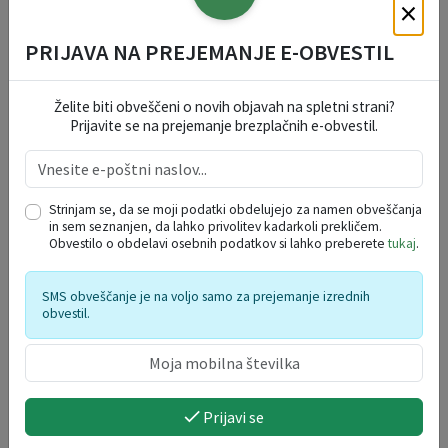
×
SOCIALNE DEJAVNOSTI
PRIJAVA NA PREJEMANJE E-OBVESTIL
SPLOŠNE VLOGE
Želite biti obveščeni o novih objavah na spletni strani?
Prijavite se na prejemanje brezplačnih e-obvestil.
VARSTVO OSEBNIH PODATKOV
Strinjam se, da se moji podatki obdelujejo za namen obveščanja
in sem seznanjen, da lahko privolitev kadarkoli prekličem.
DOGODKI V REGIJI
Obvestilo o obdelavi osebnih podatkov si lahko preberete
tukaj
.
avgust 2026
SMS obveščanje je na voljo samo za prejemanje izrednih
obvestil.
po
to
sr
če
pe
so
ne
27
28
29
30
31
1
2
3
4
5
6
7
8
9
10
11
12
13
14
15
16
Prijavi se
17
18
19
20
21
22
23