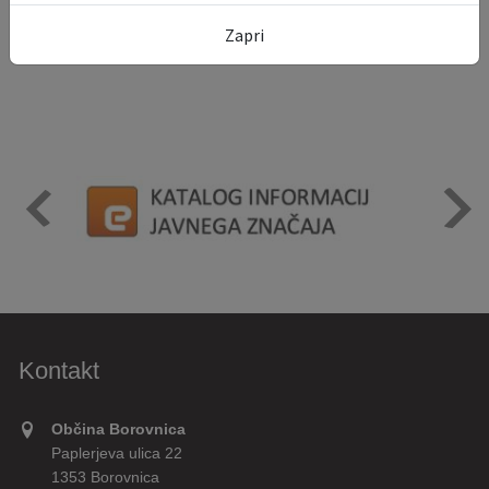
24
25
26
27
28
29
30
Zapri
31
1
2
3
4
5
6
Kontakt
Občina Borovnica
Paplerjeva ulica 22
1353 Borovnica