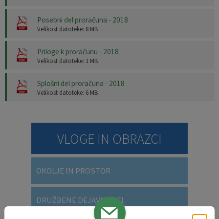
Posebni del proračuna - 2018
Velikost datoteke: 8 MB
Priloge k proračunu - 2018
Velikost datoteke: 1 MB
Splošni del proračuna - 2018
Velikost datoteke: 6 MB
VLOGE IN OBRAZCI
OKOLJE IN PROSTOR
DRUŽBENE DEJAVNOSTI