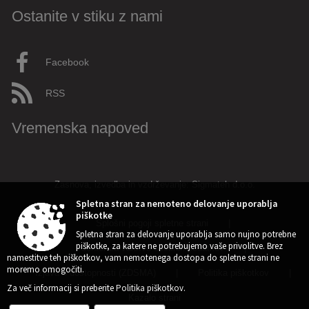
Ostanite v stiku z nami
Facebook
RSS
Vremenska napoved
Zasnova, izvedba in vzdrževanje: Sigmateh d.o.o.
Spletna stran za nemoteno delovanje uporablja
piškotke
Splošni pogoji spletne strani
|
Spletna stran za delovanje uporablja samo nujno potrebne
piškotke, za katere ne potrebujemo vaše privolitve. Brez
Center za varstvo osebnih podatkov
|
namestitve teh piškotkov, vam nemotenega dostopa do spletne strani ne
moremo omogočiti.
Izjava o dostopnosti (ZDSMA)
|
Politika piškotkov
|
Za več informacij si preberite
Politika piškotkov
.
Kazalo strani