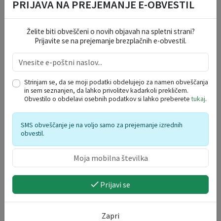
PRIJAVA NA PREJEMANJE E-OBVESTIL
VARSTVO OSEBNIH PODATKOV
Želite biti obveščeni o novih objavah na spletni strani?
Prijavite se na prejemanje brezplačnih e-obvestil.
DOGODKI V REGIJI
Strinjam se, da se moji podatki obdelujejo za namen obveščanja
in sem seznanjen, da lahko privolitev kadarkoli prekličem.
Obvestilo o obdelavi osebnih podatkov si lahko preberete
tukaj
.
avgust 2026
po
to
sr
če
pe
so
ne
SMS obveščanje je na voljo samo za prejemanje izrednih
27
28
29
30
31
1
2
obvestil.
3
4
5
6
7
8
9
10
11
12
13
14
15
16
17
18
19
20
21
22
23
Prijavi se
24
25
26
27
28
29
30
31
1
2
3
4
5
6
Zapri