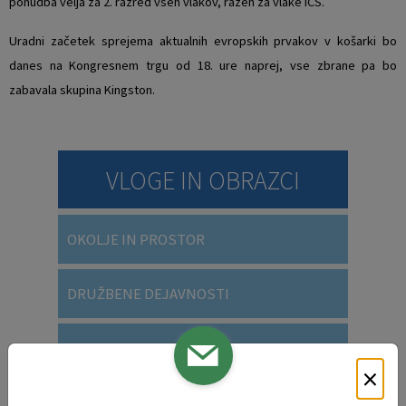
ponudba velja za 2. razred vseh vlakov, razen za vlake ICS.
Uradni začetek sprejema aktualnih evropskih prvakov v košarki bo
danes na Kongresnem trgu od 18. ure naprej, vse zbrane pa bo
zabavala skupina Kingston.
VLOGE IN OBRAZCI
OKOLJE IN PROSTOR
DRUŽBENE DEJAVNOSTI
SOCIALNE DEJAVNOSTI
×
SPLOŠNE VLOGE