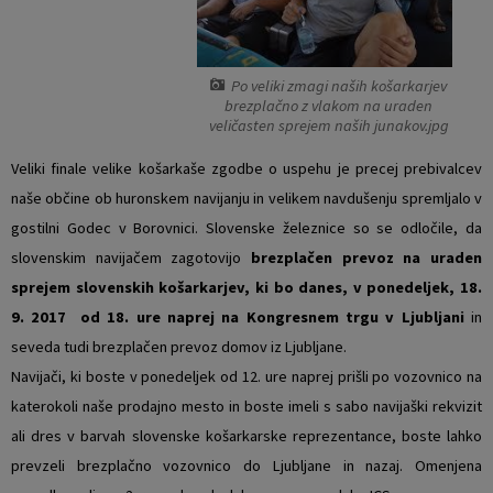
Vaški odbori
Prostorski akti občine
Naselja v občini
Predpisi in odloki
Po veliki zmagi naših košarkarjev
brezplačno z vlakom na uraden
veličasten sprejem naših junakov.jpg
Organigram
Občinski časopis
Veliki finale velike košarkaše zgodbe o uspehu je precej prebivalcev
Varstvo osebnih podatkov
Proračun občine
naše občine ob huronskem navijanju in velikem navdušenju spremljalo v
gostilni Godec v Borovnici.
Slovenske železnice so se odločile, da
Temeljni akti občine
Lokalne volitve
slovenskim navijačem zagotovijo
brezplačen prevoz na uraden
sprejem slovenskih košarkarjev, ki bo danes, v ponedeljek, 18.
Strateški dokumenti
9. 2017 od 18. ure naprej na Kongresnem trgu v Ljubljani
in
seveda tudi brezplačen prevoz domov iz Ljubljane.
Katalog informacij javnega značaja
Navijači, ki boste v ponedeljek od 12. ure naprej prišli po vozovnico na
katerokoli naše prodajno mesto in boste imeli s sabo navijaški rekvizit
Notranja prijava po Zakonu o zaščiti prijaviteljev
ali dres v barvah slovenske košarkarske reprezentance, boste lahko
prevzeli brezplačno vozovnico do Ljubljane in nazaj. Omenjena
Zero waste občina