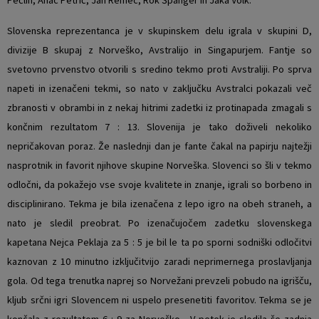
Slovenska reprezentanca je v skupinskem delu igrala v skupini D,
divizije B skupaj z Norveško, Avstralijo in Singapurjem. Fantje so
svetovno prvenstvo otvorili s sredino tekmo proti Avstraliji. Po sprva
napeti in izenačeni tekmi, so nato v zaključku Avstralci pokazali več
zbranosti v obrambi in z nekaj hitrimi zadetki iz protinapada zmagali s
končnim rezultatom 7 : 13. Slovenija je tako doživeli nekoliko
nepričakovan poraz. Že naslednji dan je fante čakal na papirju najtežji
nasprotnik in favorit njihove skupine Norveška. Slovenci so šli v tekmo
odločni, da pokažejo vse svoje kvalitete in znanje, igrali so borbeno in
disciplinirano. Tekma je bila izenačena z lepo igro na obeh straneh, a
nato je sledil preobrat. Po izenačujočem zadetku slovenskega
kapetana Nejca Peklaja za 5 : 5 je bil le ta po sporni sodniški odločitvi
kaznovan z 10 minutno izključitvijo zaradi neprimernega proslavljanja
gola. Od tega trenutka naprej so Norvežani prevzeli pobudo na igrišču,
kljub srčni igri Slovencem ni uspelo presenetiti favoritov. Tekma se je
končala z rezultatom 6 : 9 za Norveško. V petek je sledila še zadnja