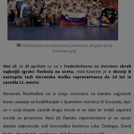
Vaški odbori
Prostorski akti občine
Naselja v občini
Predpisi in odloki
Organigram
Občinski časopis
Florbalalisti na svetovnem prvenstvu skupine B na
Danskem.jpg
Varstvo osebnih podatkov
Proračun občine
Med 26. in 30 aprilom
so se v
Frederikshavnu na Danskem
zbrali
Temeljni akti občine
Lokalne volitve
najboljši igralci florbola na svetu
, med katerimi je
v diviziji B
nastopila tudi slovenska moška reprezentanca do 19 let in
zasedla 11. mesto
.
Strateški dokumenti
Slovenski floorbollisti so si svojo vozovnico na Dansko zagotovili
Katalog informacij javnega značaja
konec januarja na kvalifikacijah v španskem mestecu El Escorialu, kjer
so v svoji skupini zasedli drugo mesto in se tako še tretjič zapored
Notranja prijava po Zakonu o zaščiti prijaviteljev
uvrstili na prvenstvo. Med 18 člansko reprezentanco je na sever
danske odpotovala tudi borovniška šesterica Luka Črnilogar, David
Zero waste občina
Pečlin, Ahac Petrič, Jan Remec, Rok Španger in Jaka Volk.