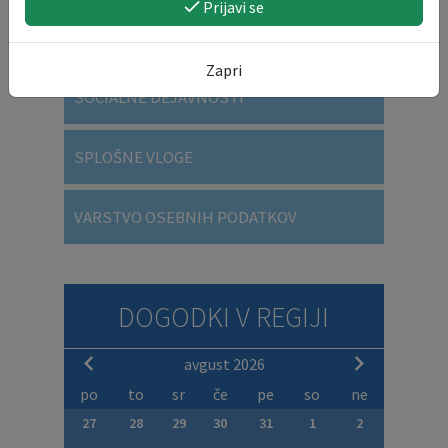
Prijavi se
DRUŽBENE DEJAVNOSTI
Zapri
SOCIALNE DEJAVNOSTI
SPLOŠNE VLOGE
VARSTVO OSEBNIH PODATKOV
DOGODKI V REGIJI
avgust 2026
po
to
sr
če
pe
so
ne
27
28
29
30
31
1
2