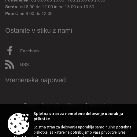
Ponedeljek:
od 8.00 do 10.00 in od 11.00 do 14.30
Sreda:
od 8.00 do 12.00 in od 13.00 do 16.30
Petek:
od 8.00 do 12.00
Ostanite v stiku z nami
Facebook
RSS
Vremenska napoved
Zasnova, izvedba in vzdrževanje: Sigmateh d.o.o.
Spletna stran za nemoteno delovanje uporablja
piškotke
Splošni pogoji spletne strani
|
Spletna stran za delovanje uporablja samo nujno potrebne
piškotke, za katere ne potrebujemo vaše privolitve. Brez
Center za varstvo osebnih podatkov
|