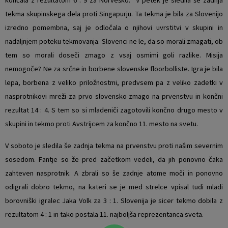
tekma skupinskega dela proti Singapurju. Ta tekma je bila za Slovenijo
izredno pomembna, saj je odločala o njihovi uvrstitvi v skupini in
nadaljnjem poteku tekmovanja. Slovenci ne le, da so morali zmagati, ob
tem so morali doseči zmago z vsaj osmimi goli razlike. Misija
nemogoče? Ne za srčne in borbene slovenske floorbolliste. Igra je bila
lepa, borbena z veliko priložnostmi, predvsem pa z veliko zadetki v
nasprotnikovi mreži za prvo slovensko zmago na prvenstvu in končni
rezultat 14 : 4. S tem so si mladeniči zagotovili končno drugo mesto v
skupini in tekmo proti Avstrijcem za končno 11. mesto na svetu.
V soboto je sledila še zadnja tekma na prvenstvu proti našim severnim
sosedom. Fantje so že pred začetkom vedeli, da jih ponovno čaka
zahteven nasprotnik. A zbrali so še zadnje atome moči in ponovno
odigrali dobro tekmo, na kateri se je med strelce vpisal tudi mladi
borovniški igralec Jaka Volk za 3 : 1. Slovenija je sicer tekmo dobila z
rezultatom 4 : 1 in tako postala 11. najboljša reprezentanca sveta.