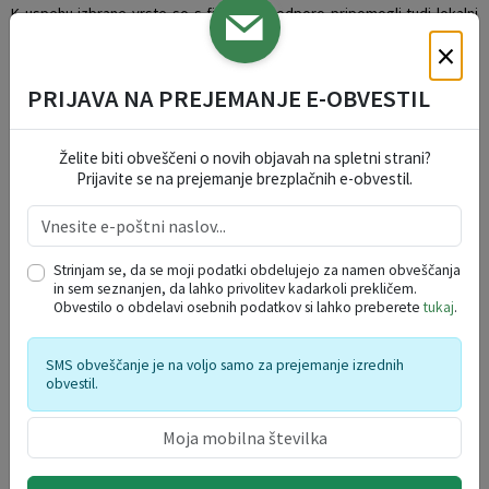
K uspehu izbrane vrste so s finančno podporo pripomogli tudi lokalni
sponzorji, Biro ES d.o.o., Fenolit d.d., Euromed d.o.o., Proključ; d.o.o.,
×
Gabrovšek Slavko - arhitekt, Občina Borovnica, Aljoša Španger s.p., TVD
Partizan Borovnica, Go-Do d.o.o., in Metrel d.o.o. Vsem se slovenski
igralci florbola iskreno zahvaljujejo.
PRIJAVA NA PREJEMANJE E-OBVESTIL
Fotogalerija
Želite biti obveščeni o novih objavah na spletni strani?
Prijavite se na prejemanje brezplačnih e-obvestil.
Strinjam se, da se moji podatki obdelujejo za namen obveščanja
in sem seznanjen, da lahko privolitev kadarkoli prekličem.
Obvestilo o obdelavi osebnih podatkov si lahko preberete
tukaj
.
SMS obveščanje je na voljo samo za prejemanje izrednih
VLOGE IN OBRAZCI
obvestil.
OKOLJE IN PROSTOR