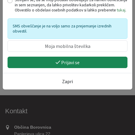
17
18
19
20
21
22
23
in sem seznanjen, da lahko privolitev kadarkoli prekličem.
Obvestilo o obdelavi osebnih podatkov si lahko preberete
tukaj
.
24
25
26
27
28
29
30
31
1
2
3
4
5
6
SMS obveščanje je na voljo samo za prejemanje izrednih
obvestil.
Prijavi se
Zapri
Kontakt
Občina Borovnica
Paplerjeva ulica 22