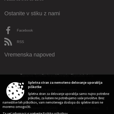
Ostanite v stiku z nami
Facebook
RSS
Vremenska napoved
Zasnova, izvedba in vzdrževanje: Sigmateh d.o.o.
Spletna stran za nemoteno delovanje uporablja
piškotke
Splošni pogoji spletne strani
|
Spletna stran za delovanje uporablja samo nujno potrebne
piškotke, za katere ne potrebujemo vaše privolitve. Brez
Center za varstvo osebnih podatkov
|
namestitve teh piškotkov, vam nemotenega dostopa do spletne strani ne
moremo omogočiti.
Izjava o dostopnosti (ZDSMA)
|
Politika piškotkov
|
Za več informacij si preberite
Politika piškotkov
.