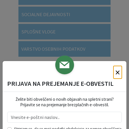
SOCIALNE DEJAVNOSTI
SPLOŠNE VLOGE
VARSTVO OSEBNIH PODATKOV
×
DOGODKI V REGIJI
PRIJAVA NA PREJEMANJE E-OBVESTIL
avgust 2026
Želite biti obveščeni o novih objavah na spletni strani?
po
to
sr
če
pe
so
ne
Prijavite se na prejemanje brezplačnih e-obvestil.
27
28
29
30
31
1
2
3
4
5
6
7
8
9
10
11
12
13
14
15
16
Strinjam se, da se moji podatki obdelujejo za namen obveščanja