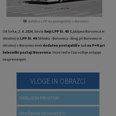
Vaški odbori
Prostorski akti občine
Naselja v občini
Predpisi in odloki
Avtobus LPP na postajališču v Borovnici
Od torka,
2. 4. 2024
, bosta
liniji LPP št. 45
(Ljubljana-Borovnica in
Organigram
Občinski časopis
obratno) in
LPP št. 49
(Vrhnika - Borovnica - Breg pri Borovnici in
obratno) v Borovnici imeli
dodatno postajališče
tudi
na P+R pri
Varstvo osebnih podatkov
Proračun občine
železniški postaji Borovnica
. Vozni red in časi vožnje ostajajo
Temeljni akti občine
Lokalne volitve
nespremenjeni.
Strateški dokumenti
VLOGE IN OBRAZCI
Katalog informacij javnega značaja
OKOLJE IN PROSTOR
Notranja prijava po Zakonu o zaščiti prijaviteljev
Zero waste občina
DRUŽBENE DEJAVNOSTI