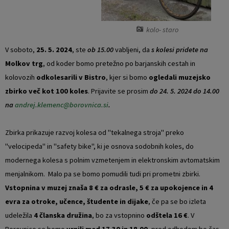
Vaški odbori
Prostorski akti občine
kolo- staro
Naselja v občini
Predpisi in odloki
V soboto,
25. 5. 2024
, ste
ob 15.00
vabljeni, da
s kolesi pridete na
Molkov trg
, od koder bomo pretežno po barjanskih cestah in
Organigram
Občinski časopis
kolovozih
odkolesarili v Bistro
, kjer si bomo
ogledali muzejsko
zbirko več kot 100 koles
. Prijavite se prosim
do 24. 5. 2024 do 14.00
Varstvo osebnih podatkov
Proračun občine
na
andrej.klemenc@borovnica.si
.
Temeljni akti občine
Lokalne volitve
Zbirka prikazuje razvoj kolesa od "tekalnega stroja" preko
Strateški dokumenti
"velocipeda" in "safety bike", ki je osnova sodobnih koles, do
modernega kolesa s polnim vzmetenjem in elektronskim avtomatskim
Katalog informacij javnega značaja
menjalnikom. Malo pa se bomo pomudili tudi pri prometni zbirki.
Vstopnina v muzej znaša 8 € za odrasle, 5 € za upokojence in 4
Notranja prijava po Zakonu o zaščiti prijaviteljev
evra za otroke, učence, študente in dijake
, če pa se bo izleta
udeležila
4 članska družina
, bo za vstopnino
odštela 16 €
. V
Zero waste občina
Borovnico se bomo
vrnili med 17.30 in 18.00
, pred odhodom bo čas