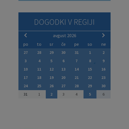
DOGODKI V REGIJI
avgust 2026
po
to
sr
če
pe
so
ne
27
28
29
30
31
1
2
3
4
5
6
7
8
9
10
11
12
13
14
15
16
17
18
19
20
21
22
23
24
25
26
27
28
29
30
31
1
2
3
4
5
6