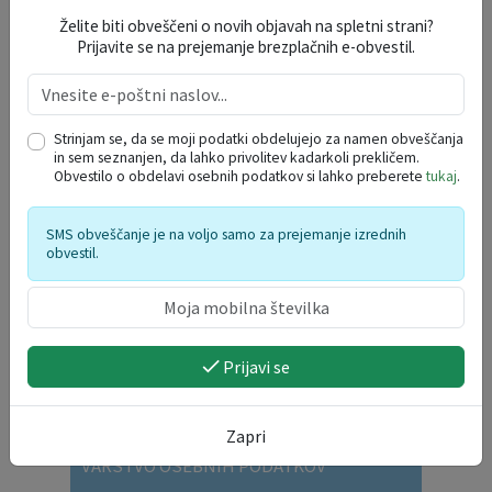
Želite biti obveščeni o novih objavah na spletni strani?
Prijavite se na prejemanje brezplačnih e-obvestil.
VLOGE IN OBRAZCI
Strinjam se, da se moji podatki obdelujejo za namen obveščanja
in sem seznanjen, da lahko privolitev kadarkoli prekličem.
Obvestilo o obdelavi osebnih podatkov si lahko preberete
tukaj
.
OKOLJE IN PROSTOR
SMS obveščanje je na voljo samo za prejemanje izrednih
obvestil.
DRUŽBENE DEJAVNOSTI
SOCIALNE DEJAVNOSTI
Prijavi se
SPLOŠNE VLOGE
Zapri
VARSTVO OSEBNIH PODATKOV