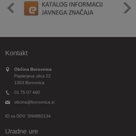
Kontakt
Občina Borovnica
Paplerjeva ulica 22
1353 Borovnica
01 75 07 460
obcina@borovnica.si
ID za DDV:
SI94882134
Uradne ure