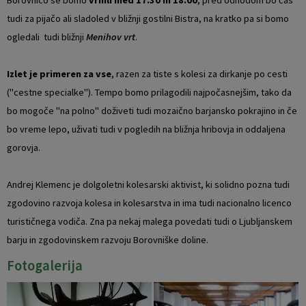
tudi za pijačo ali sladoled v bližnji gostilni Bistra, na kratko pa si bomo
ogledali tudi bližnji
Menihov vrt
.
Izlet je primeren za vse
, razen za tiste s kolesi za dirkanje po cesti
("cestne specialke"). Tempo bomo prilagodili najpočasnejšim, tako da
bo mogoče "na polno" doživeti tudi mozaično barjansko pokrajino in če
bo vreme lepo, uživati tudi v pogledih na bližnja hribovja in oddaljena
gorovja.
Andrej Klemenc je dolgoletni kolesarski aktivist, ki solidno pozna tudi
zgodovino razvoja kolesa in kolesarstva in ima tudi nacionalno licenco
turističnega vodiča. Zna pa nekaj malega povedati tudi o Ljubljanskem
barju in zgodovinskem razvoju Borovniške doline.
Fotogalerija