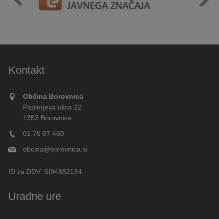
Kontakt
Občina Borovnica
Paplerjeva ulica 22
1353 Borovnica
01 75 07 460
obcina@borovnica.si
ID za DDV:
SI94882134
Uradne ure