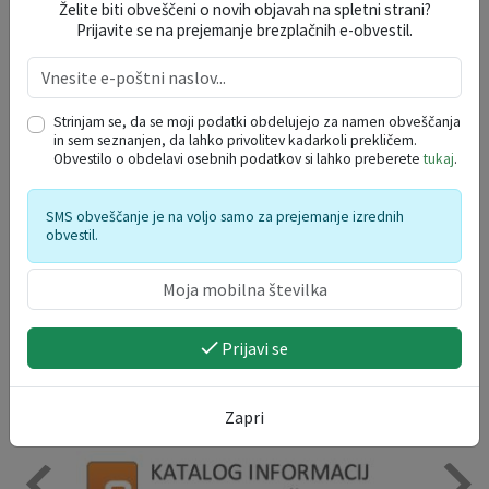
Želite biti obveščeni o novih objavah na spletni strani?
Prijavite se na prejemanje brezplačnih e-obvestil.
DOGODKI V REGIJI
avgust 2026
Strinjam se, da se moji podatki obdelujejo za namen obveščanja
po
to
sr
če
pe
so
ne
in sem seznanjen, da lahko privolitev kadarkoli prekličem.
Obvestilo o obdelavi osebnih podatkov si lahko preberete
tukaj
.
27
28
29
30
31
1
2
3
4
5
6
7
8
9
SMS obveščanje je na voljo samo za prejemanje izrednih
10
11
12
13
14
15
16
obvestil.
17
18
19
20
21
22
23
24
25
26
27
28
29
30
31
1
2
3
4
5
6
Prijavi se
Zapri