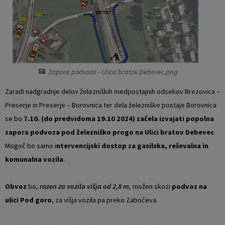
Vaški odbori
Prostorski akti občine
Naselja v občini
Predpisi in odloki
Organigram
Občinski časopis
Zapora podvoza - Ulica bratov Debevec.png
Varstvo osebnih podatkov
Proračun občine
Zaradi nadgradnje delov železniških medpostajnih odsekov Brezovica –
Preserje in Preserje – Borovnica ter dela železniške postaje Borovnica
Temeljni akti občine
Lokalne volitve
se bo
7.10. (do predvidoma 19.10 2024) začela izvajati popolna
zapora podvoza pod železniško progo na Ulici bratov Debevec
.
Strateški dokumenti
Mogoč bo samo i
ntervencijski dostop za gasilska, reševalna in
komunalna vozila
.
Katalog informacij javnega značaja
Obvoz
bo,
razen za vozila višja od 2,8 m,
možen skozi
podvoz na
Notranja prijava po Zakonu o zaščiti prijaviteljev
ulici Pod goro
, za višja vozila pa preko Zabočeva.
Zero waste občina