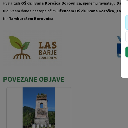
Hvala tudi
OŠ dr. Ivana Korošca Borovnica
, njenemu ravnatelju
Danie
tudi vsem danes nastopajočim:
učencem OŠ dr. Ivana Korošca
, g
ojen
ter
Tamburašem Borovnica
.
POVEZANE OBJAVE