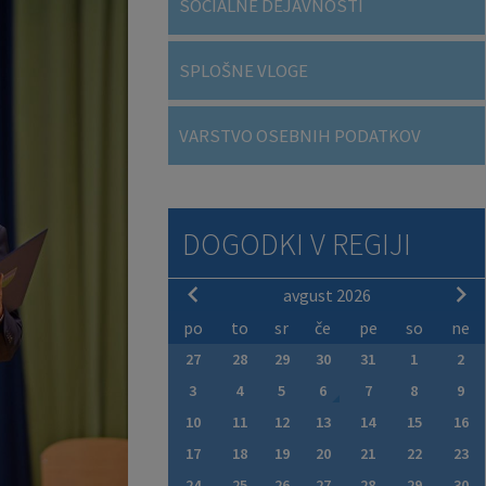
SOCIALNE DEJAVNOSTI
SPLOŠNE VLOGE
VARSTVO OSEBNIH PODATKOV
DOGODKI V REGIJI
avgust 2026
po
to
sr
če
pe
so
ne
27
28
29
30
31
1
2
3
4
5
6
7
8
9
10
11
12
13
14
15
16
17
18
19
20
21
22
23
24
25
26
27
28
29
30