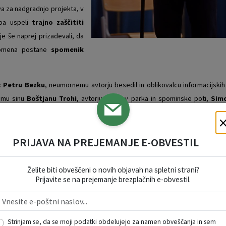
va za nadgradnjo projekta, v
 pa uspeli
trajno zaščititi
e še naprej prizadevali, da
omena postane
spomenik
:
Petru Bezku
, neumornemu avtorju besedil in oblikovalcu informacijskih
vemu sinu
Boštjanu Trohi
, avtorju načrtov parka in spominske poti,
Simo
grmičke borovnic,
Turističnemu društvu Borovnica
za ureditev pešpoti
nju o parnih lokomotivah in ima poleg Bogomirja Trohe velike zasluge, da 
tavni del projekta.
PRIJAVA NA PREJEMANJE E-OBVESTIL
,
Andražu Drašlerju
iz podjetja AD Tisk ter obema predavateljicama iz Za
Želite biti obveščeni o novih objavah na spletni strani?
i občini –
ddr. Vereni Perko
in
mag. Bredi Podbrežnik Vukmir
.
Prijavite se na prejemanje brezplačnih e-obvestil.
allmar d. o.o.
in
Kržič Transport, Stojan Kržiš s. p.
. Zahvala gre tud
u in pogonski sili projekta
Andreju Klemencu
.
Strinjam se, da se moji podatki obdelujejo za namen obveščanja in sem