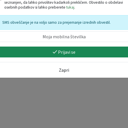
seznanjen, da lahko privolitev kadarkoli prekličem. Obvestilo o obdelavi
lu Horvatu
, učiteljem
Darjanu Geohelliju
,
Saši Bohorč
in
Katarini Fek
osebnih podatkov si lahko preberete
tukaj
.
cem Glasbene šole Vrhnika,
kot tudi njihovim
mentorjem
in direktorici
D
SMS obveščanje je na voljo samo za prejemanje izrednih obvestil.
Prijavi se
Zapri