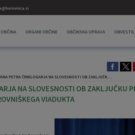
a@borovnica.si
OBČINA
ORGANI OBČINE
OBČINSKA UPRAVA
OBVESTIL
GARJA NA SLOVESNOSTI OB ZAKLJUČKU PROJEKTA TEMATSKI PARK IN SPOMINSKA POT BOROVNIŠKEGA VIADUKTA
RJA NA SLOVESNOSTI OB ZAKLJUČKU P
ROVNIŠKEGA VIADUKTA