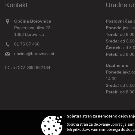
Kontakt
Uradne ur
Občina Borovnica
Poslovni čas 
Paplerjeva ulica 22
Ponedeljek:
o
1353 Borovnica
Torek:
od 8.00
Sreda:
od 8.00
01 75 07 460
Četrtek:
od 8.
obcina@borovnica.si
Petek:
od 8.00
Uradne ure
ID za DDV:
SI94882134
Ponedeljek:
o
14.30
Sreda:
od 8.00
Petek:
od 8.00
Spletna stran za nemoteno delovanje
Spletna stran za delovanje uporablja sam
Splošni pogoji spletne strani
|
Center
teh piškotkov, vam nemotenega dostopa 