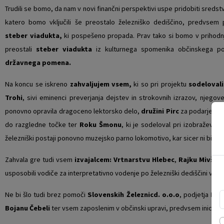
Trudili se bomo, da nam v novi finančni perspektivi uspe pridobiti sredst
katero bomo vključili še preostalo železniško dediščino, predvsem
steber viadukta,
ki pospešeno propada. Prav tako si bomo v prihodnj
preostali
steber viadukta
iz kulturnega spomenika občinskega p
državnega pomena.
Na koncu se iskreno
zahvaljujem vsem,
ki so pri projektu
sodelovali
Trohi
, sivi eminenci preverjanja dejstev in strokovnih izrazov, njego
ponovno opravila dragoceno lektorsko delo,
družini Pirc
za podarjene 
do razgledne točke ter
Roku Šmonu
, ki je sodeloval pri izobraževa
železniški postaji ponovno muzejsko parno lokomotivo, kar sicer ni bil ses
Zahvala gre tudi vsem
izvajalcem:
Vrtnarstvu Hlebec
,
Rajku Mivšku
usposobili vodiče za interpretativno vodenje po železniški dediščini v naš
Ne bi šlo tudi brez pomoči
Slovenskih Železnicd. o.o.o
, podjetja
Met
Bojanu Čebeli
ter vsem zaposlenim v občinski upravi, predvsem iniciatorj