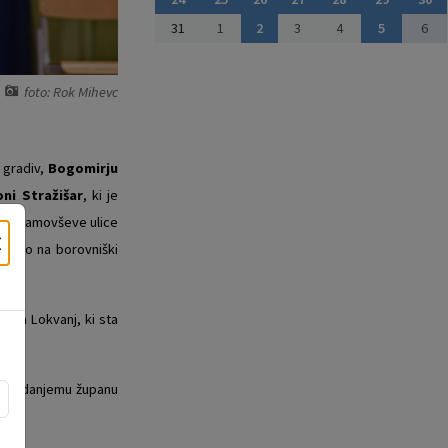
31
1
2
3
4
5
6
foto: Rok Mihevc
 gradiv,
Bogomirju
ni Stražišar
, ki je
 od Ramovševe ulice
×
imamo na borovniški
voda Lokvanj, ki sta
i nekdanjemu županu