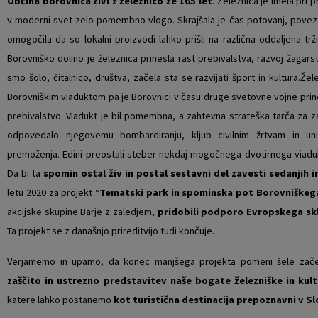
Občina Borovnica živi z železnico že 165 let
. Železnica je imela pri 
v moderni svet zelo pomembno vlogo. Skrajšala je čas potovanj, povezal
Vaški odbori
Prostorski akti občine
omogočila da so lokalni proizvodi lahko prišli na različna oddaljena trž
Naselja v občini
Predpisi in odloki
Borovniško dolino je železnica prinesla rast prebivalstva, razvoj žagarst
smo šolo, čitalnico, društva, začela sta se razvijati šport in kultura.Ž
Organigram
Občinski časopis
Borovniškim viaduktom pa je Borovnici v času druge svetovne vojne prines
prebivalstvo. Viadukt je bil pomembna, a zahtevna strateška tarča za za
Varstvo osebnih podatkov
Proračun občine
odpovedalo njegovemu bombardiranju, kljub civilnim žrtvam in un
premoženja. Edini preostali steber nekdaj mogočnega dvotirnega viadu
Temeljni akti občine
Lokalne volitve
Da bi ta
spomin ostal živ in postal sestavni del zavesti sedanjih i
letu 2020 za projekt “
Tematski park in spominska pot Borovniškeg
Strateški dokumenti
akcijske skupine Barje z zaledjem,
pridobili podporo
Evropskega skl
Ta projekt se z današnjo prireditvijo tudi končuje.
Katalog informacij javnega značaja
Verjamemo in upamo, da konec manjšega projekta pomeni šele zač
Notranja prijava po Zakonu o zaščiti prijaviteljev
zaščito in ustrezno predstavitev naše bogate železniške in kul
katere lahko postanemo
kot turistična destinacija prepoznavni v Slov
Zero waste občina