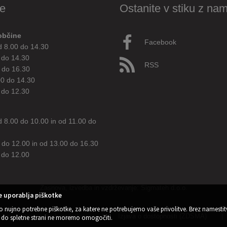
e
Ostanite v stiku z nam
občine
Facebook
d 8.00 do 14.30
 do 14.30
RSS
 do 16.30
00 do 14.30
 do 12.30
d 8.00 do 10.00 in od 11.00 do
 do 12.00 in od 13.00 do 16.30
 do 12.00
Zasnova, izvedba in vzdrževanje: Sigmateh d.o.o.
 uporablja piškotke
o nujno potrebne piškotke, za katere ne potrebujemo vaše privolitve. Brez namestit
 za varstvo osebnih podatkov
|
Izjava o dostopnosti (ZDSMA)
|
do spletne strani ne moremo omogočiti.