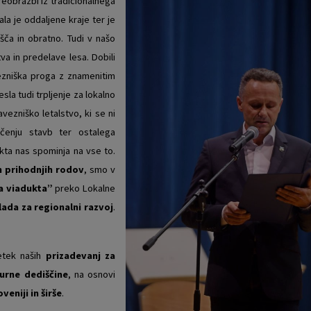
preobrazbi iz tradicionalnega
a je oddaljene kraje ter je
išča in obratno. Tudi v našo
va in predelave lesa. Dobili
elezniška proga z znamenitim
la tudi trpljenje za lokalno
vezniško letalstvo, ki se ni
ičenju stavb ter ostalega
kta nas spominja na vse to.
n prihodnjih rodov
, smo v
a viadukta”
preko Lokalne
ada za regionalni razvoj
.
etek naših
prizadevanj za
turne dediščine
, na osnovi
eniji in širše
.