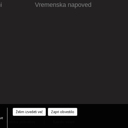
i
Vremenska napoved
Želim izvedeti več
Zapri obvestilo
ve
Politika piškotkov
|
Kazalo strani