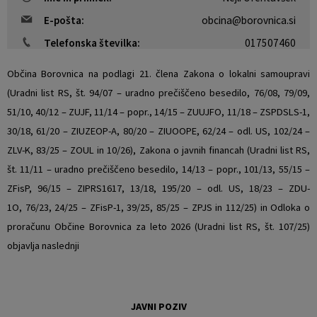
E-pošta:
obcina@borovnica.si
Telefonska številka:
017507460
Občina Borovnica na podlagi 21. člena Zakona o lokalni samoupravi
(Uradni list RS, št. 94/07 – uradno prečiščeno besedilo, 76/08, 79/09,
51/10, 40/12 – ZUJF, 11/14 – popr., 14/15 – ZUUJFO, 11/18 – ZSPDSLS-1,
30/18, 61/20 – ZIUZEOP-A, 80/20 – ZIUOOPE, 62/24 – odl. US, 102/24 –
ZLV-K, 83/25 – ZOUL in 10/26), Zakona o javnih financah (Uradni list RS,
št. 11/11 – uradno prečiščeno besedilo, 14/13 – popr., 101/13, 55/15 –
ZFisP, 96/15 – ZIPRS1617, 13/18, 195/20 – odl. US, 18/23 – ZDU-
1O, 76/23, 24/25 – ZFisP-1, 39/25, 85/25 – ZPJS in 112/25) in Odloka o
proračunu Občine Borovnica za leto 2026 (Uradni list RS, št. 107/25)
objavlja naslednji
JAVNI POZIV