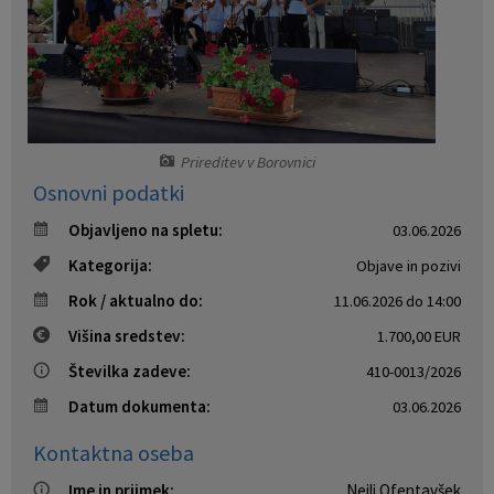
Vaški odbori
Prostorski akti občine
Naselja v občini
Predpisi in odloki
Organigram
Občinski časopis
Prireditev v Borovnici
Osnovni podatki
Varstvo osebnih podatkov
Proračun občine
Objavljeno na spletu:
03.06.2026
Temeljni akti občine
Lokalne volitve
Kategorija:
Objave in pozivi
Rok / aktualno do:
11.06.2026 do 14:00
Strateški dokumenti
Višina sredstev:
1.700,00 EUR
Katalog informacij javnega značaja
Številka zadeve:
410-0013/2026
Datum dokumenta:
03.06.2026
Notranja prijava po Zakonu o zaščiti prijaviteljev
Kontaktna oseba
Zero waste občina
Ime in priimek:
Nejli Ofentavšek