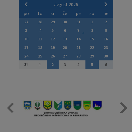
avgust 2026
po
to
sr
če
pe
so
ne
27
28
29
30
31
1
2
3
4
5
6
7
8
9
10
11
12
13
14
15
16
17
18
19
20
21
22
23
24
25
26
27
28
29
30
31
1
2
3
4
5
6