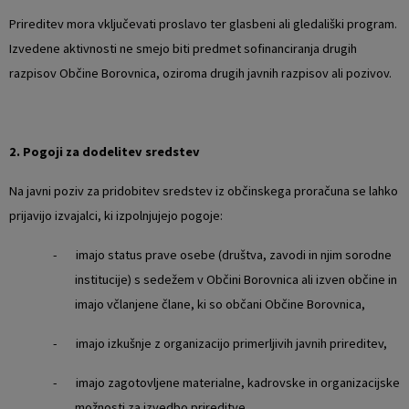
Prireditev mora vključevati proslavo ter glasbeni ali gledališki program.
Izvedene aktivnosti ne smejo biti predmet sofinanciranja drugih
razpisov Občine Borovnica, oziroma drugih javnih razpisov ali pozivov.
2. Pogoji za dodelitev sredstev
Na javni poziv za pridobitev sredstev iz občinskega proračuna se lahko
prijavijo izvajalci, ki izpolnjujejo pogoje:
- imajo status prave osebe (društva, zavodi in njim sorodne
institucije) s sedežem v Občini Borovnica ali izven občine in
imajo včlanjene člane, ki so občani Občine Borovnica,
- imajo izkušnje z organizacijo primerljivih javnih prireditev,
- imajo zagotovljene materialne, kadrovske in organizacijske
možnosti za izvedbo prireditve.