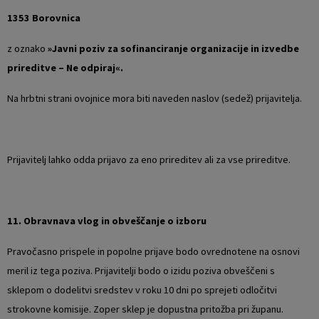
1353 Borovnica
z oznako
»Javni poziv za sofinanciranje organizacije in izvedbe
prireditve – Ne odpiraj«.
Na hrbtni strani ovojnice mora biti naveden naslov (sedež) prijavitelja.
Prijavitelj lahko odda prijavo za eno prireditev ali za vse prireditve.
11. Obravnava vlog in obveščanje o izboru
Pravočasno prispele in popolne prijave bodo ovrednotene na osnovi
meril iz tega poziva. Prijavitelji bodo o izidu poziva obveščeni s
sklepom o dodelitvi sredstev v roku 10 dni po sprejeti odločitvi
strokovne komisije. Zoper sklep je dopustna pritožba pri županu.