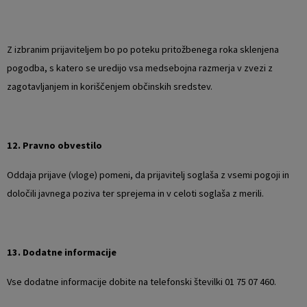
Z izbranim prijaviteljem bo po poteku pritožbenega roka sklenjena
pogodba, s katero se uredijo vsa medsebojna razmerja v zvezi z
zagotavljanjem in koriščenjem občinskih sredstev.
12. Pravno obvestilo
Oddaja prijave (vloge) pomeni, da prijavitelj soglaša z vsemi pogoji in
določili javnega poziva ter sprejema in v celoti soglaša z merili.
13. Dodatne informacije
Vse dodatne informacije dobite na telefonski številki 01 75 07 460.