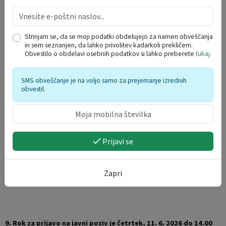
8. Način dodelitve sredstev
Strinjam se, da se moji podatki obdelujejo za namen obveščanja
Med naročnikom in upravičencem bo sklenjena pogodba o
in sem seznanjen, da lahko privolitev kadarkoli prekličem.
Obvestilo o obdelavi osebnih podatkov si lahko preberete
tukaj
.
sofinanciranju. Sredstva bodo upravičencu nakazana na podlagi
izstavljenega finančnega zahtevka, ki mora vsebovati finančna dokazila
SMS obveščanje je na voljo samo za prejemanje izrednih
o izvedenih delih.
Sredstva bodo izplačana po izvedbi prireditve.
obvestil.
Skrajni rok za predložitev zahtevka za izplačilo s priloženimi
računi je 30. oktober 2026.
Prijavi se
Izvajalec bo izvedbo aktivnosti dokazal z vsebinskim poročilom, ki ga
mora občini dostaviti skupaj z zahtevkom za izplačilo sredstev,
Zapri
najkasneje do 30. oktobra 2026 (za prireditve izvedene v letu 2026).
9. Rok za prijavo na javni poziv je
četrtek,
11. 6. 2026 do 14.00