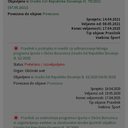
Objavljeno v:
Uradni list Republike Slovenije št. 70/2021
(07.05.2021)
Povezava do objave:
Povezava
Sprejeto: 14.04.2021
Veljavno od: 08.05.2021
Konec veljavnosti: 17.04.2025
Tip objave: Pravilnik
Vsebina: Šport
Pravilnik o postopku in merilih za sofinanciranje letnega
programa športa v Občini Borovnica (Uradni list Republike Slovenije
št. 62/2020)
Status:
Pretečeno / razveljavljeno
Organ: Občinski svet
Objavljeno v:
Uradni list Republike Slovenije št. 62/2020 (04.05.2020)
Povezava do objave:
Povezava
Sprejeto: 16.04.2020
Veljavno od: 19.05.2020
Konec veljavnosti: 17.04.2025
Tip objave: Pravilnik
Vsebina: Šport
Pravilnik za vrednotenje programov športa v Občini Borovnica
in zagotavljanju sredstev za obratovalne stroške športnih objektov
(Uradni list Republike Slovenije št. 76/2000)