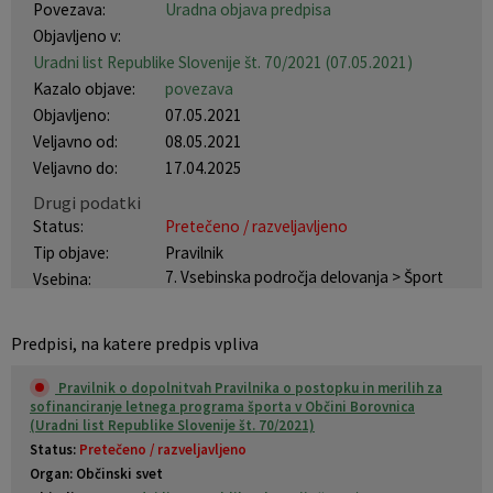
Povezava:
Uradna objava predpisa
Vaški odbori
Prostorski akti občine
Objavljeno v:
Uradni list Republike Slovenije št. 70/2021 (07.05.2021)
Naselja v občini
Predpisi in odloki
Kazalo objave:
povezava
Objavljeno:
07.05.2021
Organigram
Občinski časopis
Veljavno od:
08.05.2021
Veljavno do:
17.04.2025
Varstvo osebnih podatkov
Proračun občine
Drugi podatki
Status:
Pretečeno / razveljavljeno
Temeljni akti občine
Lokalne volitve
Tip objave:
Pravilnik
7. Vsebinska področja delovanja > Šport
Vsebina:
Strateški dokumenti
Predpisi, na katere predpis vpliva
Katalog informacij javnega značaja
Pravilnik o dopolnitvah Pravilnika o postopku in merilih za
sofinanciranje letnega programa športa v Občini Borovnica
Notranja prijava po Zakonu o zaščiti prijaviteljev
(Uradni list Republike Slovenije št. 70/2021)
Status:
Pretečeno / razveljavljeno
Zero waste občina
Organ: Občinski svet