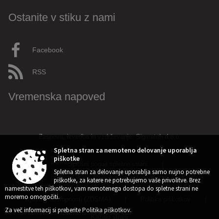
Ostanite v stiku z nami
Facebook
RSS
Vremenska napoved
Zasnova, izvedba in vzdrževanje: Sigmateh d.o.o.
Spletna stran za nemoteno delovanje uporablja
piškotke
Splošni pogoji spletne strani
|
Spletna stran za delovanje uporablja samo nujno potrebne
piškotke, za katere ne potrebujemo vaše privolitve. Brez
Center za varstvo osebnih podatkov
|
namestitve teh piškotkov, vam nemotenega dostopa do spletne strani ne
moremo omogočiti.
Izjava o dostopnosti (ZDSMA)
|
Politika piškotkov
|
Za več informacij si preberite
Politika piškotkov
.
Kazalo strani