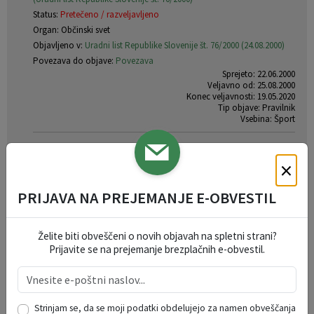
Status:
Pretečeno / razveljavljeno
Organ: Občinski svet
Objavljeno v:
Uradni list Republike Slovenije št. 76/2000 (24.08.2000)
Povezava do objave:
Povezava
Sprejeto: 22.06.2000
Veljavno od: 25.08.2000
Konec veljavnosti: 19.05.2020
Tip objave: Pravilnik
Vsebina: Šport
×
PRIJAVA NA PREJEMANJE E-OBVESTIL
VLOGE IN OBRAZCI
Želite biti obveščeni o novih objavah na spletni strani?
Prijavite se na prejemanje brezplačnih e-obvestil.
OKOLJE IN PROSTOR
DRUŽBENE DEJAVNOSTI
Strinjam se, da se moji podatki obdelujejo za namen obveščanja